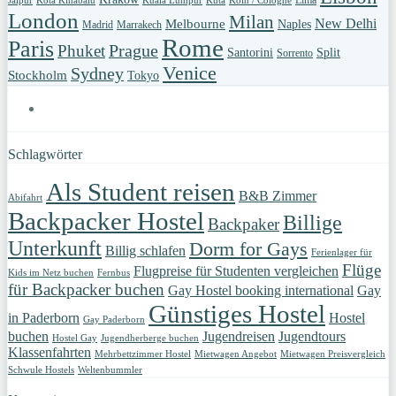
Jaipur
Kota Kinabalu
Kuala Lumpur
Kuta
Köln / Cologne
London
Milan
New Delhi
Melbourne
Naples
Madrid
Marrakech
Rome
Paris
Prague
Phuket
Santorini
Split
Sorrento
Venice
Sydney
Stockholm
Tokyo
Schlagwörter
Als Student reisen
B&B Zimmer
Abifahrt
Backpacker Hostel
Billige
Backpaker
Unterkunft
Dorm for Gays
Billig schlafen
Ferienlager für
Flüge
Flugpreise für Studenten vergleichen
Kids im Netz buchen
Fernbus
für Backpacker buchen
Gay Hostel booking international
Gay
Günstiges Hostel
in Paderborn
Hostel
Gay Paderborn
buchen
Jugendreisen
Jugendtours
Hostel Gay
Jugendherberge buchen
Klassenfahrten
Mehrbettzimmer Hostel
Mietwagen Angebot
Mietwagen Preisvergleich
Schwule Hostels
Weltenbummler