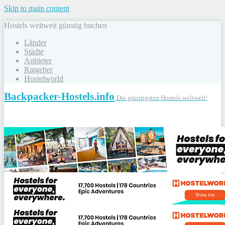
Skip to main content
Hostels weltweit günstig buchen
Länder
Städte
Anbieter
Ratgeber
Hostelworld
Backpacker-Hostels.info
Die günstigsten Hostels weltweit!