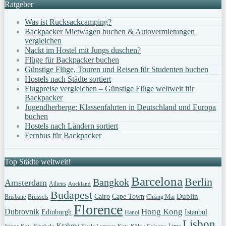
Ratgeber
Was ist Rucksackcamping?
Backpacker Mietwagen buchen & Autovermietungen
vergleichen
Nackt im Hostel mit Jungs duschen?
Flüge für Backpacker buchen
Günstige Flüge, Touren und Reisen für Studenten buchen
Hostels nach Städte sortiert
Flugpreise vergleichen – Günstige Flüge weltweit für
Backpacker
Jugendherberge: Klassenfahrten in Deutschland und Europa
buchen
Hostels nach Ländern sortiert
Fernbus für Backpacker
Top Städte weltweit!
Barcelona
Berlin
Bangkok
Amsterdam
Athens
Auckland
Budapest
Dublin
Cairo
Cape Town
Brisbane
Brussels
Chiang Mai
Florence
Hong Kong
Dubrovnik
Edinburgh
Istanbul
Hanoi
Lisbon
Krakow
Lima