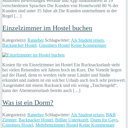
Millionen Bewertungen Website und App funktionieren in 19
verschiedenen Sprachen Die Kunden von Hostelworld 80 % der
Kunden sind unter 35 Jahre alt Die Kunden unternehmen in der
Regel […]
Einzelzimmer im Hostel buchen
Kategorie(n):
Ratgeber
Schlagwörter:
Als Student reisen
,
Backpacker Hostel
,
Günstiges Hostel
Keine Kommentare
Kosten für ein Einzelzimmer im Hostel Ein Rucksackurlaub steht
bei vielen Reisenden seit Jahren hoch im Kurs. Die Vorteile liegen
auf der Hand, denn es werden viele neue Länder und Städte
erkundet und zudem ist ein solcher Urlaub auch noch sehr preiswert.
Ausgestattet mit einem Rucksack und ein wenig „Taschengeld“,
kann der Abenteuerurlaub bereits auch […]
Was ist ein Dorm?
Kategorie(n):
Ratgeber
Schlagwörter:
Als Student reisen
,
B&B
Zimmer
,
Backpacker Hostel
,
Billige Unterkunft
,
Dorm for Gays
,
Günstiges Hostel
,
Mehrbettzimmer Hostel
Keine Kommentare