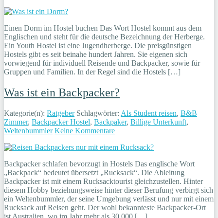
Einen Dorm im Hostel buchen Das Wort Hostel kommt aus dem
Englischen und steht für die deutsche Bezeichnung der Herberge.
Ein Youth Hostel ist eine Jugendherberge. Die preisgünstigen
Hostels gibt es seit beinahe hundert Jahren. Sie eigenen sich
vorwiegend für individuell Reisende und Backpacker, sowie für
Gruppen und Familien. In der Regel sind die Hostels […]
Was ist ein Backpacker?
Kategorie(n):
Ratgeber
Schlagwörter:
Als Student reisen
,
B&B
Zimmer
,
Backpacker Hostel
,
Backpaker
,
Billige Unterkunft
,
Weltenbummler
Keine Kommentare
Backpacker schlafen bevorzugt in Hostels Das englische Wort
„Backpack“ bedeutet übersetzt „Rucksack“. Die Ableitung
Backpacker ist mit einem Rucksacktourist gleichzustellen. Hinter
diesem Hobby beziehungsweise hinter dieser Berufung verbirgt sich
ein Weltenbummler, der seine Umgebung verlässt und nur mit einem
Rucksack auf Reisen geht. Der wohl bekannteste Backpacker-Ort
ist Australien, wo im Jahr mehr als 30.000 […]