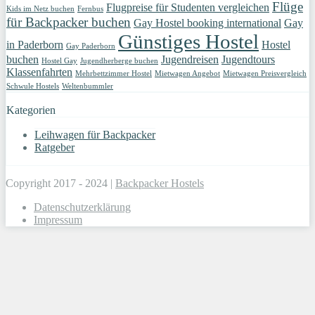
Flüge
Flugpreise für Studenten vergleichen
Kids im Netz buchen
Fernbus
für Backpacker buchen
Gay Hostel booking international
Gay
Günstiges Hostel
in Paderborn
Hostel
Gay Paderborn
buchen
Jugendreisen
Jugendtours
Hostel Gay
Jugendherberge buchen
Klassenfahrten
Mehrbettzimmer Hostel
Mietwagen Angebot
Mietwagen Preisvergleich
Schwule Hostels
Weltenbummler
Kategorien
Leihwagen für Backpacker
Ratgeber
Copyright 2017 - 2024 |
Backpacker Hostels
Datenschutzerklärung
Impressum