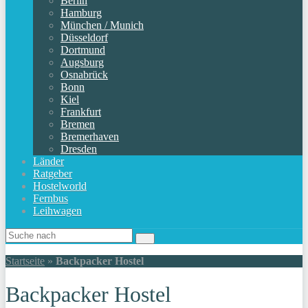
Berlin
Hamburg
München / Munich
Düsseldorf
Dortmund
Augsburg
Osnabrück
Bonn
Kiel
Frankfurt
Bremen
Bremerhaven
Dresden
Länder
Ratgeber
Hostelworld
Fernbus
Leihwagen
Startseite
»
Backpacker Hostel
Backpacker Hostel