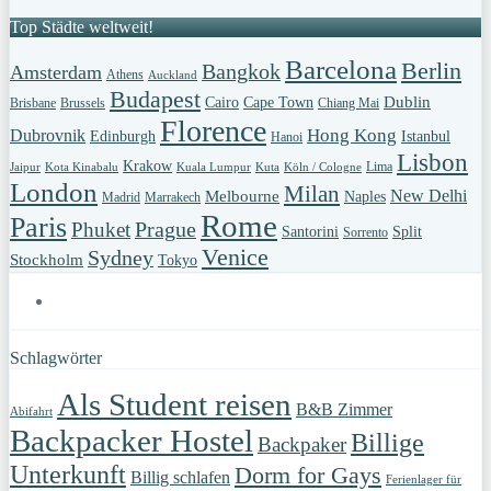
Top Städte weltweit!
Barcelona
Berlin
Bangkok
Amsterdam
Athens
Auckland
Budapest
Dublin
Cairo
Cape Town
Brisbane
Brussels
Chiang Mai
Florence
Hong Kong
Dubrovnik
Edinburgh
Istanbul
Hanoi
Lisbon
Krakow
Lima
Jaipur
Kota Kinabalu
Kuala Lumpur
Kuta
Köln / Cologne
London
Milan
New Delhi
Melbourne
Naples
Madrid
Marrakech
Rome
Paris
Prague
Phuket
Santorini
Split
Sorrento
Venice
Sydney
Stockholm
Tokyo
Schlagwörter
Als Student reisen
B&B Zimmer
Abifahrt
Backpacker Hostel
Billige
Backpaker
Unterkunft
Dorm for Gays
Billig schlafen
Ferienlager für