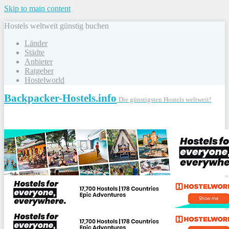
Skip to main content
Hostels weltweit günstig buchen
Länder
Städte
Anbieter
Ratgeber
Hostelworld
Backpacker-Hostels.info
Die günstigsten Hostels weltweit!