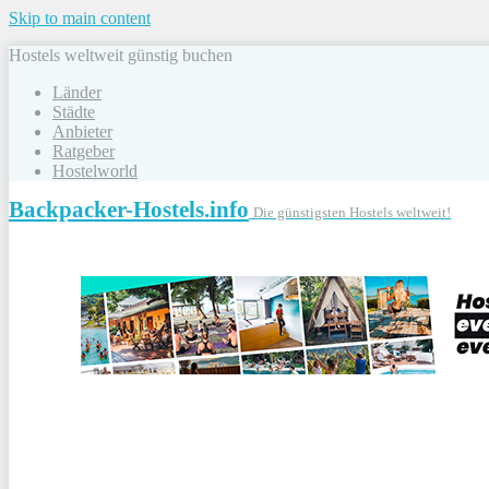
Skip to main content
Hostels weltweit günstig buchen
Länder
Städte
Anbieter
Ratgeber
Hostelworld
Backpacker-Hostels.info
Die günstigsten Hostels weltweit!