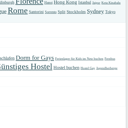
Florence
Hong Kong
dinburgh
Istanbul
Hanoi
Jaipur
Kota Kinabalu
Rome
gue
Sydney
Stockholm
Santorini
Split
Tokyo
Sorrento
Dorm for Gays
 schlafen
Ferienlager für Kids im Netz buchen
Fernbus
ünstiges Hostel
Hostel buchen
Hostel Gay
Jugendherberge