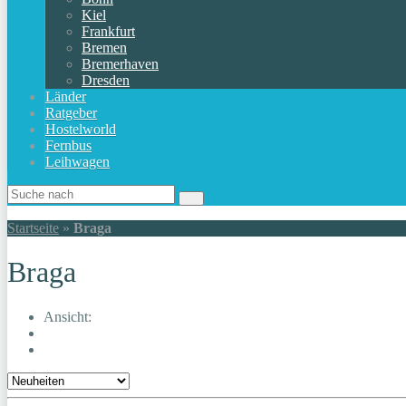
Kiel
Frankfurt
Bremen
Bremerhaven
Dresden
Länder
Ratgeber
Hostelworld
Fernbus
Leihwagen
Startseite
»
Braga
Braga
Ansicht: