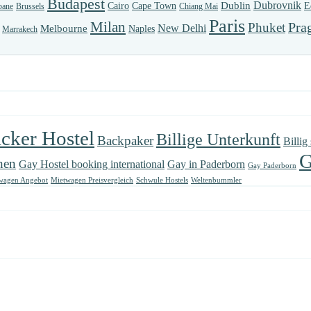
Budapest
Dubrovnik
Dublin
Cairo
Cape Town
E
bane
Brussels
Chiang Mai
Paris
Milan
Pra
Phuket
New Delhi
Melbourne
Naples
Marrakech
cker Hostel
Billige Unterkunft
Backpaker
Billig
G
hen
Gay Hostel booking international
Gay in Paderborn
Gay Paderborn
wagen Angebot
Mietwagen Preisvergleich
Schwule Hostels
Weltenbummler