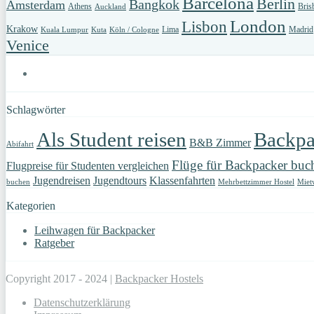
Barcelona
Berlin
Bangkok
Amsterdam
Athens
Bris
Auckland
London
Lisbon
Krakow
Lima
Madrid
Kuala Lumpur
Kuta
Köln / Cologne
Venice
Schlagwörter
Als Student reisen
Backpa
B&B Zimmer
Abifahrt
Flüge für Backpacker buc
Flugpreise für Studenten vergleichen
Jugendreisen
Jugendtours
Klassenfahrten
buchen
Mehrbettzimmer Hostel
Miet
Kategorien
Leihwagen für Backpacker
Ratgeber
Copyright 2017 - 2024 |
Backpacker Hostels
Datenschutzerklärung