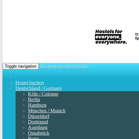
Backpacker-Hostels.info
Toggle navigation
Hostel buchen
Deutschland / Germany
Köln / Cologne
Berlin
Hamburg
München / Munich
Düsseldorf
Dortmund
Augsburg
Osnabrück
Bonn