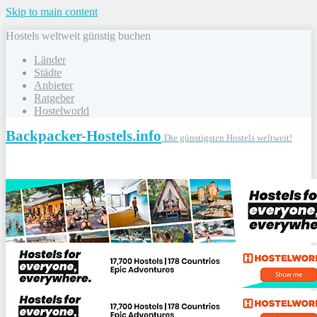
Skip to main content
Hostels weltweit günstig buchen
Länder
Städte
Anbieter
Ratgeber
Hostelworld
Backpacker-Hostels.info
Die günstigsten Hostels weltweit!