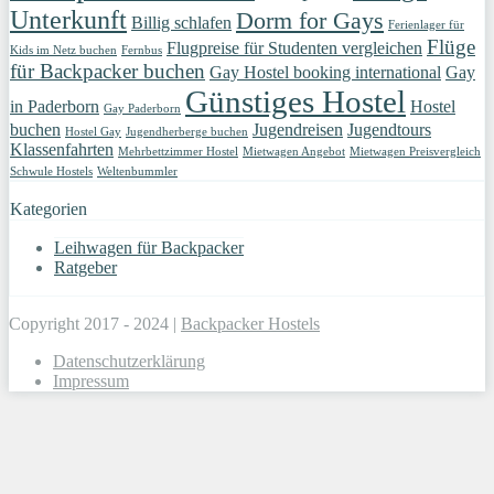
Unterkunft
Dorm for Gays
Billig schlafen
Ferienlager für
Flüge
Flugpreise für Studenten vergleichen
Kids im Netz buchen
Fernbus
für Backpacker buchen
Gay Hostel booking international
Gay
Günstiges Hostel
in Paderborn
Hostel
Gay Paderborn
buchen
Jugendreisen
Jugendtours
Hostel Gay
Jugendherberge buchen
Klassenfahrten
Mehrbettzimmer Hostel
Mietwagen Angebot
Mietwagen Preisvergleich
Schwule Hostels
Weltenbummler
Kategorien
Leihwagen für Backpacker
Ratgeber
Copyright 2017 - 2024 |
Backpacker Hostels
Datenschutzerklärung
Impressum