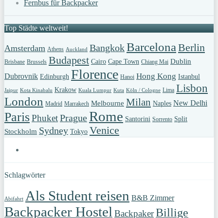
Fernbus für Backpacker
Top Städte weltweit!
Barcelona
Berlin
Bangkok
Amsterdam
Athens
Auckland
Budapest
Dublin
Cairo
Cape Town
Brisbane
Brussels
Chiang Mai
Florence
Hong Kong
Dubrovnik
Edinburgh
Istanbul
Hanoi
Lisbon
Krakow
Lima
Jaipur
Kota Kinabalu
Kuala Lumpur
Kuta
Köln / Cologne
London
Milan
New Delhi
Melbourne
Naples
Madrid
Marrakech
Rome
Paris
Prague
Phuket
Santorini
Split
Sorrento
Venice
Sydney
Stockholm
Tokyo
Schlagwörter
Als Student reisen
B&B Zimmer
Abifahrt
Backpacker Hostel
Billige
Backpaker