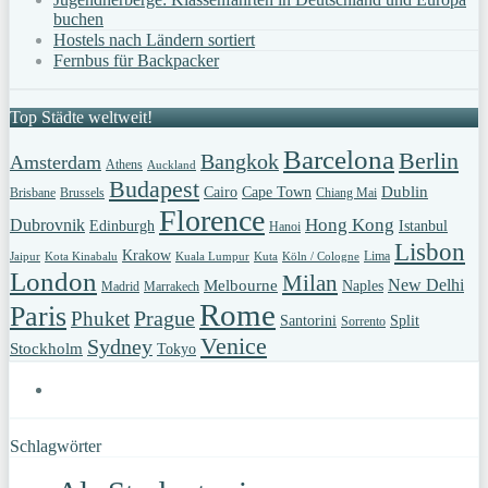
buchen
Hostels nach Ländern sortiert
Fernbus für Backpacker
Top Städte weltweit!
Barcelona
Berlin
Bangkok
Amsterdam
Athens
Auckland
Budapest
Dublin
Cairo
Cape Town
Brisbane
Brussels
Chiang Mai
Florence
Hong Kong
Dubrovnik
Edinburgh
Istanbul
Hanoi
Lisbon
Krakow
Lima
Jaipur
Kota Kinabalu
Kuala Lumpur
Kuta
Köln / Cologne
London
Milan
New Delhi
Melbourne
Naples
Madrid
Marrakech
Rome
Paris
Prague
Phuket
Santorini
Split
Sorrento
Venice
Sydney
Stockholm
Tokyo
Schlagwörter