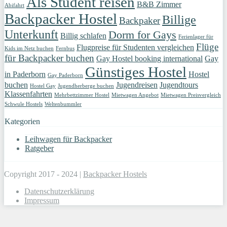
Als Student reisen
B&B Zimmer
Abifahrt
Backpacker Hostel
Billige
Backpaker
Unterkunft
Dorm for Gays
Billig schlafen
Ferienlager für
Flüge
Flugpreise für Studenten vergleichen
Kids im Netz buchen
Fernbus
für Backpacker buchen
Gay Hostel booking international
Gay
Günstiges Hostel
in Paderborn
Hostel
Gay Paderborn
buchen
Jugendreisen
Jugendtours
Hostel Gay
Jugendherberge buchen
Klassenfahrten
Mehrbettzimmer Hostel
Mietwagen Angebot
Mietwagen Preisvergleich
Schwule Hostels
Weltenbummler
Kategorien
Leihwagen für Backpacker
Ratgeber
Copyright 2017 - 2024 |
Backpacker Hostels
Datenschutzerklärung
Impressum