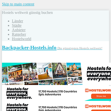
Skip to main content
Hostels weltweit günstig buchen
Länder
Städte
Anbieter
Ratgeber
Hostelworld
Backpacker-Hostels.info
Die günstigsten Hostels weltweit!