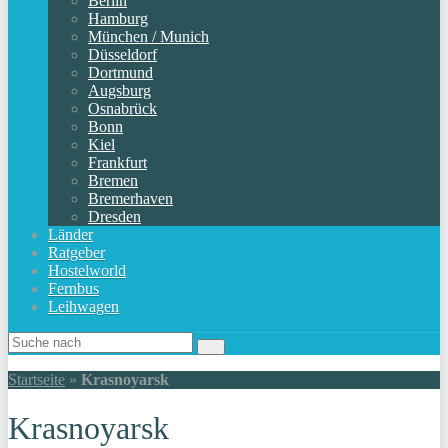
Berlin
Hamburg
München / Munich
Düsseldorf
Dortmund
Augsburg
Osnabrück
Bonn
Kiel
Frankfurt
Bremen
Bremerhaven
Dresden
Länder
Ratgeber
Hostelworld
Fernbus
Leihwagen
Startseite
»
Krasnoyarsk
Krasnoyarsk