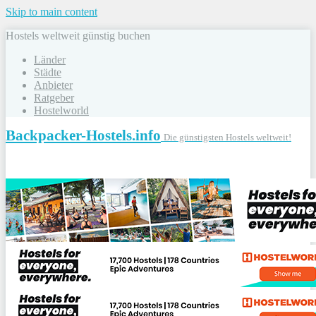
Skip to main content
Hostels weltweit günstig buchen
Länder
Städte
Anbieter
Ratgeber
Hostelworld
Backpacker-Hostels.info
Die günstigsten Hostels weltweit!