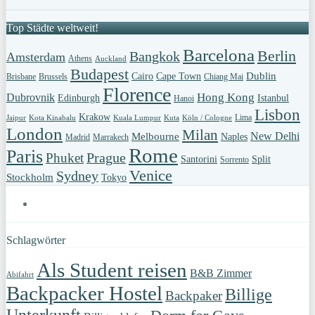
Top Städte weltweit!
Barcelona
Berlin
Bangkok
Amsterdam
Athens
Auckland
Budapest
Dublin
Cairo
Cape Town
Brisbane
Brussels
Chiang Mai
Florence
Hong Kong
Dubrovnik
Edinburgh
Istanbul
Hanoi
Lisbon
Krakow
Lima
Jaipur
Kota Kinabalu
Kuala Lumpur
Kuta
Köln / Cologne
London
Milan
New Delhi
Melbourne
Naples
Madrid
Marrakech
Rome
Paris
Prague
Phuket
Santorini
Split
Sorrento
Venice
Sydney
Stockholm
Tokyo
Schlagwörter
Als Student reisen
B&B Zimmer
Abifahrt
Backpacker Hostel
Billige
Backpaker
Unterkunft