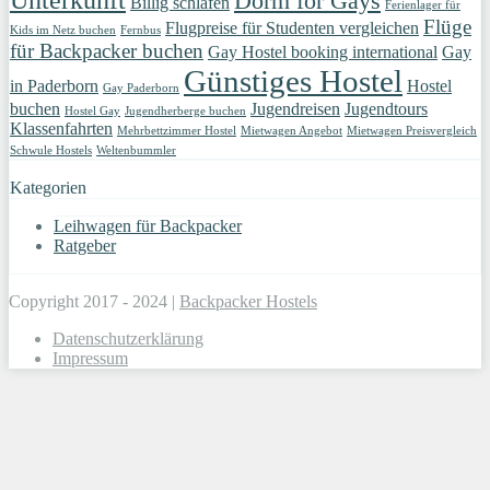
Dorm for Gays
Billig schlafen
Ferienlager für
Flüge
Flugpreise für Studenten vergleichen
Kids im Netz buchen
Fernbus
für Backpacker buchen
Gay Hostel booking international
Gay
Günstiges Hostel
in Paderborn
Hostel
Gay Paderborn
buchen
Jugendreisen
Jugendtours
Hostel Gay
Jugendherberge buchen
Klassenfahrten
Mehrbettzimmer Hostel
Mietwagen Angebot
Mietwagen Preisvergleich
Schwule Hostels
Weltenbummler
Kategorien
Leihwagen für Backpacker
Ratgeber
Copyright 2017 - 2024 |
Backpacker Hostels
Datenschutzerklärung
Impressum