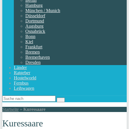
Berlin
Hamburg
München / Munich
Düsseldorf
Dortmund
Augsburg
Osnabrück
Bonn
Kiel
Frankfurt
Bremen
Bremerhaven
Dresden
Länder
Ratgeber
Hostelworld
Fernbus
Leihwagen
Startseite
»
Kuressaare
Kuressaare