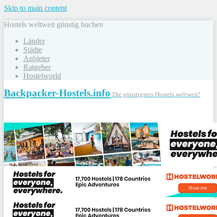
Skip to main content
Hostels weltweit günstig buchen
Länder
Städte
Anbieter
Ratgeber
Hostelworld
Backpacker-Hostels.info
Die günstigsten Hostels weltweit!