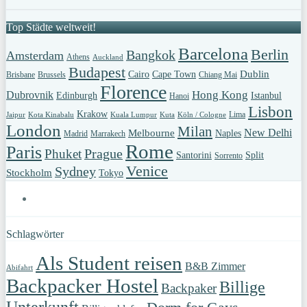
Top Städte weltweit!
Barcelona
Berlin
Bangkok
Amsterdam
Athens
Auckland
Budapest
Dublin
Cairo
Cape Town
Brisbane
Brussels
Chiang Mai
Florence
Hong Kong
Dubrovnik
Edinburgh
Istanbul
Hanoi
Lisbon
Krakow
Lima
Jaipur
Kota Kinabalu
Kuala Lumpur
Kuta
Köln / Cologne
London
Milan
New Delhi
Melbourne
Naples
Madrid
Marrakech
Rome
Paris
Prague
Phuket
Santorini
Split
Sorrento
Venice
Sydney
Stockholm
Tokyo
Schlagwörter
Als Student reisen
B&B Zimmer
Abifahrt
Backpacker Hostel
Billige
Backpaker
Unterkunft