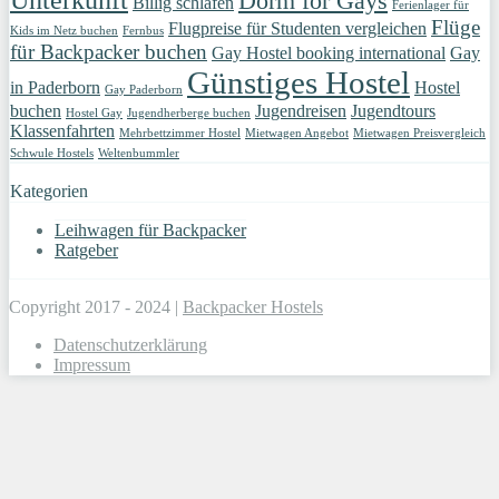
Dorm for Gays
Billig schlafen
Ferienlager für
Flüge
Flugpreise für Studenten vergleichen
Kids im Netz buchen
Fernbus
für Backpacker buchen
Gay Hostel booking international
Gay
Günstiges Hostel
in Paderborn
Hostel
Gay Paderborn
buchen
Jugendreisen
Jugendtours
Hostel Gay
Jugendherberge buchen
Klassenfahrten
Mehrbettzimmer Hostel
Mietwagen Angebot
Mietwagen Preisvergleich
Schwule Hostels
Weltenbummler
Kategorien
Leihwagen für Backpacker
Ratgeber
Copyright 2017 - 2024 |
Backpacker Hostels
Datenschutzerklärung
Impressum