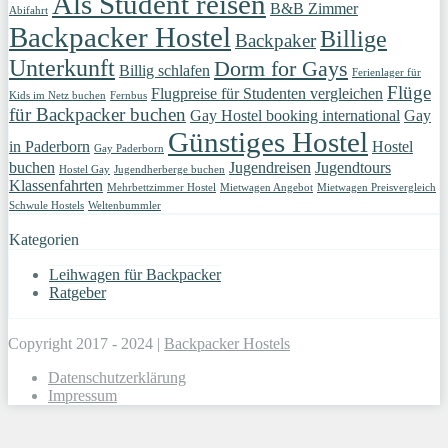
Als Student reisen
B&B Zimmer
Abifahrt
Backpacker Hostel
Billige
Backpaker
Unterkunft
Dorm for Gays
Billig schlafen
Ferienlager für
Flüge
Flugpreise für Studenten vergleichen
Kids im Netz buchen
Fernbus
für Backpacker buchen
Gay Hostel booking international
Gay
Günstiges Hostel
in Paderborn
Hostel
Gay Paderborn
buchen
Jugendreisen
Jugendtours
Hostel Gay
Jugendherberge buchen
Klassenfahrten
Mehrbettzimmer Hostel
Mietwagen Angebot
Mietwagen Preisvergleich
Schwule Hostels
Weltenbummler
Kategorien
Leihwagen für Backpacker
Ratgeber
Copyright 2017 - 2024 |
Backpacker Hostels
Datenschutzerklärung
Impressum