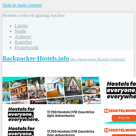
Skip to main content
Hostels weltweit günstig buchen
Länder
Städte
Anbieter
Ratgeber
Hostelworld
Backpacker-Hostels.info
Die günstigsten Hostels weltweit!