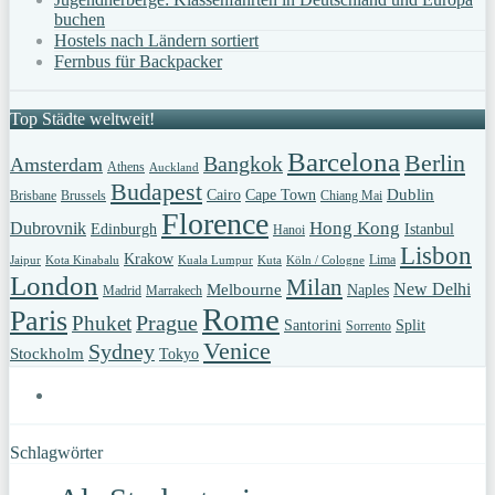
buchen
Hostels nach Ländern sortiert
Fernbus für Backpacker
Top Städte weltweit!
Barcelona
Berlin
Bangkok
Amsterdam
Athens
Auckland
Budapest
Dublin
Cairo
Cape Town
Brisbane
Brussels
Chiang Mai
Florence
Hong Kong
Dubrovnik
Edinburgh
Istanbul
Hanoi
Lisbon
Krakow
Lima
Jaipur
Kota Kinabalu
Kuala Lumpur
Kuta
Köln / Cologne
London
Milan
New Delhi
Melbourne
Naples
Madrid
Marrakech
Rome
Paris
Prague
Phuket
Santorini
Split
Sorrento
Venice
Sydney
Stockholm
Tokyo
Schlagwörter