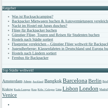
Ratgeber
Was ist Rucksackcamping?
Backpacker Mietwagen buchen & Autovermietungen vergleic
Nackt im Hostel mit Jungs duschen?
Flüge für Backpacker buchen
Günstige Flüge, Touren und Reisen für Studenten buchen
Hostels nach Städte sortiert
Flugpreise vergleichen – Günstige Flüge weltweit für Backpac
Jugendherberge: Klassenfahrten in Deutschland und Europa b
Hostels nach Ländern sortiert
Fernbus für Backpacker
Top Städte weltweit!
Barcelona
Berlin
Bangkok
Amsterdam
Athens
Bris
Auckland
London
Lisbon
Krakow
Lima
Madrid
Kuala Lumpur
Kuta
Köln / Cologne
Venice