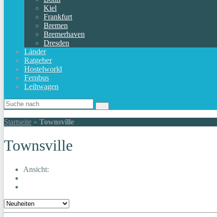
Kiel
Frankfurt
Bremen
Bremerhaven
Dresden
Länder
Ratgeber
Hostelworld
Fernbus
Leihwagen
Startseite
»
Townsville
Townsville
Ansicht: