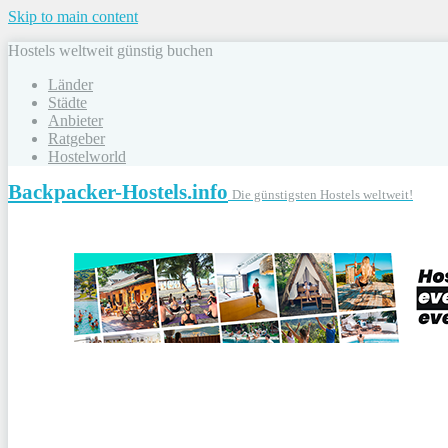
Skip to main content
Hostels weltweit günstig buchen
Länder
Städte
Anbieter
Ratgeber
Hostelworld
Backpacker-Hostels.info
Die günstigsten Hostels weltweit!