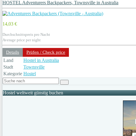
HOSTEL Adventurers Backpackers, Townsville in Australia
14,03 €
Durchschnittspreis pro Nacht
Average price per night
Details
Prüfen / Check price
Land
Hostel in Australia
Stadt
Townsville
Kategorie
Hostel
Hostel weltweit günstig buchen