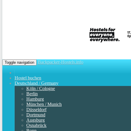
Backpacker-Hostels.info
Toggle navigation
Hostel buchen
Deutschland / Germany
Köln / Cologne
Berlin
Hamburg
München / Munich
Düsseldorf
Dortmund
Augsburg
Osnabrück
Bonn