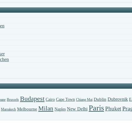
hen
ker
uchen
Budapest
Dubrovnik
Dublin
Cairo
Cape Town
E
bane
Brussels
Chiang Mai
Paris
Milan
Pra
Phuket
New Delhi
Melbourne
Naples
Marrakech