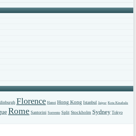
Florence
Hong Kong
dinburgh
Istanbul
Hanoi
Jaipur
Kota Kinabalu
Rome
gue
Sydney
Stockholm
Santorini
Split
Tokyo
Sorrento