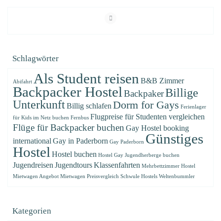
Schlagwörter
Als Student reisen
B&B Zimmer
Abifahrt
Backpacker Hostel
Billige
Backpaker
Unterkunft
Dorm for Gays
Billig schlafen
Ferienlager
Flugpreise für Studenten vergleichen
für Kids im Netz buchen
Fernbus
Flüge für Backpacker buchen
Gay Hostel booking
Günstiges
international
Gay in Paderborn
Gay Paderborn
Hostel
Hostel buchen
Hostel Gay
Jugendherberge buchen
Jugendreisen
Jugendtours
Klassenfahrten
Mehrbettzimmer Hostel
Mietwagen Angebot
Mietwagen Preisvergleich
Schwule Hostels
Weltenbummler
Kategorien