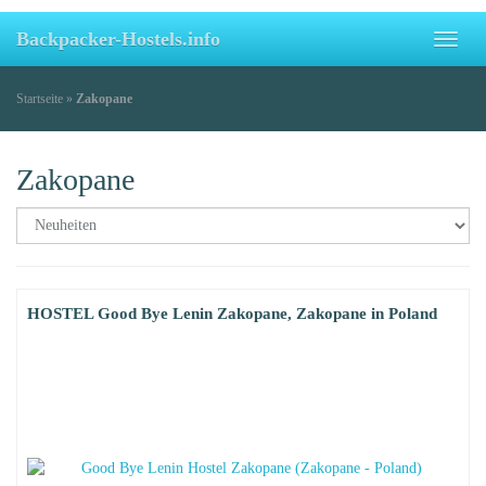
Backpacker-Hostels.info
Toggl
naviga
Startseite
»
Zakopane
Zakopane
HOSTEL Good Bye Lenin Zakopane, Zakopane in Poland