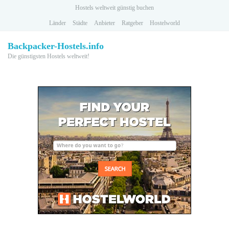
Skip
Hostels weltweit günstig buchen
to
Länder
Städte
Anbieter
Ratgeber
Hostelworld
main
content
Backpacker-Hostels.info
Die günstigsten Hostels weltweit!