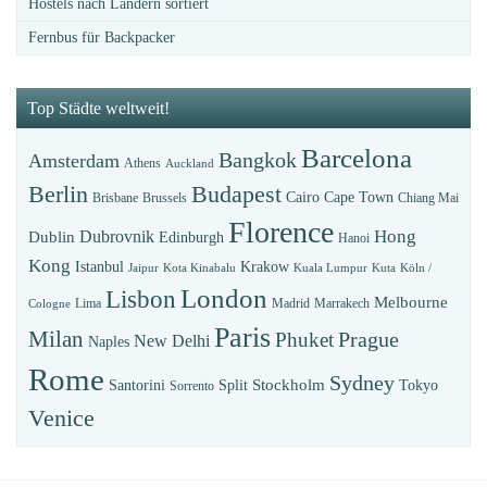
Hostels nach Ländern sortiert
Fernbus für Backpacker
Top Städte weltweit!
Barcelona
Bangkok
Amsterdam
Athens
Auckland
Budapest
Berlin
Cairo
Cape Town
Brisbane
Brussels
Chiang Mai
Florence
Hong
Dubrovnik
Dublin
Edinburgh
Hanoi
Kong
Istanbul
Krakow
Jaipur
Kota Kinabalu
Kuala Lumpur
Kuta
Köln /
London
Lisbon
Melbourne
Lima
Madrid
Marrakech
Cologne
Paris
Milan
Prague
Phuket
New Delhi
Naples
Rome
Sydney
Stockholm
Santorini
Split
Tokyo
Sorrento
Venice