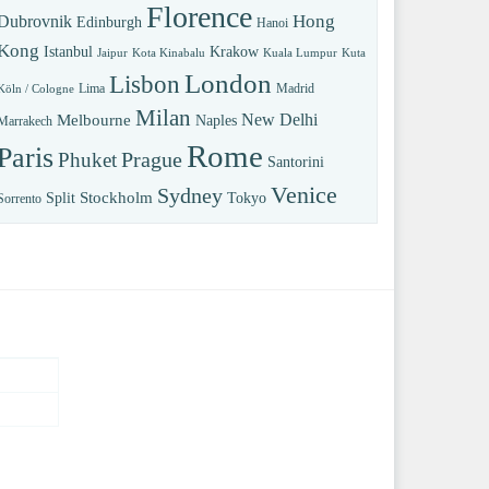
Florence
Hong
Dubrovnik
Edinburgh
Hanoi
Kong
Istanbul
Krakow
Jaipur
Kota Kinabalu
Kuala Lumpur
Kuta
London
Lisbon
Lima
Madrid
Köln / Cologne
Milan
New Delhi
Melbourne
Naples
Marrakech
Rome
Paris
Prague
Phuket
Santorini
Venice
Sydney
Stockholm
Split
Tokyo
Sorrento