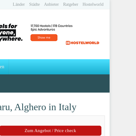
Länder
Städte
Anbieter
Ratgeber
Hostelworld
en
 Alghero in Italy
Zum Angebot / Price check