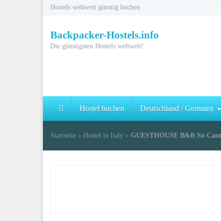
Skip
Hostels weltweit günstig buchen
to
main
Backpacker-Hostels.info
content
Die günstigsten Hostels weltweit!
Hostel buchen
Deutschland / Germany
Startseite
»
Hostel in Italy
»
GUESTHOUSE B&B Su Cantaru