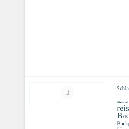
Schla
Abifahrt
rei
Bac
Back