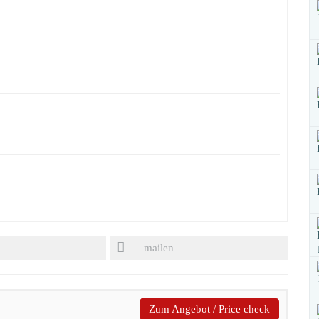
mailen
Zum Angebot / Price check