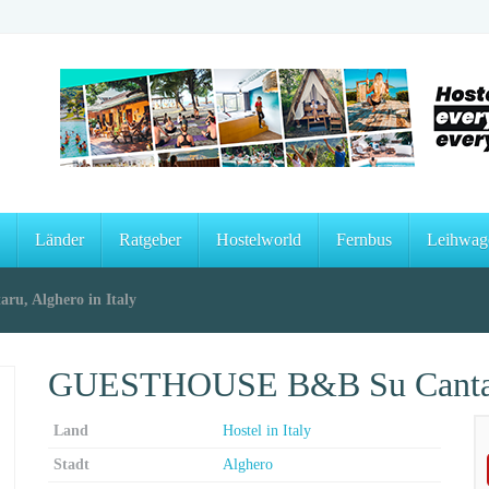
Länder
Ratgeber
Hostelworld
Fernbus
Leihwag
, Alghero in Italy
GUESTHOUSE B&B Su Cantaru,
Land
Hostel in Italy
Stadt
Alghero