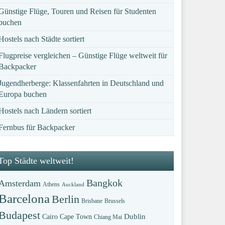
Günstige Flüge, Touren und Reisen für Studenten
buchen
Hostels nach Städte sortiert
Flugpreise vergleichen – Günstige Flüge weltweit für
Backpacker
Jugendherberge: Klassenfahrten in Deutschland und
Europa buchen
Hostels nach Ländern sortiert
Fernbus für Backpacker
Top Städte weltweit!
Bangkok
Amsterdam
Athens
Auckland
Barcelona
Berlin
Brisbane
Brussels
Budapest
Dublin
Cairo
Cape Town
Chiang Mai