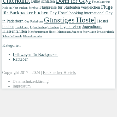
Unterkunft
Dorm for Gays
Billig schlafen
Ferienlager für
Flüge
Flugpreise für Studenten vergleichen
Kids im Netz buchen
Fernbus
für Backpacker buchen
Gay Hostel booking international
Gay
Günstiges Hostel
in Paderborn
Hostel
Gay Paderborn
buchen
Jugendreisen
Jugendtours
Hostel Gay
Jugendherberge buchen
Klassenfahrten
Mehrbettzimmer Hostel
Mietwagen Angebot
Mietwagen Preisvergleich
Schwule Hostels
Weltenbummler
Kategorien
Leihwagen für Backpacker
Ratgeber
Copyright 2017 - 2024 |
Backpacker Hostels
Datenschutzerklärung
Impressum