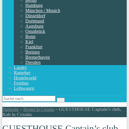
Berlin
Hamburg
München / Munich
Düsseldorf
Dortmund
Augsburg
Osnabrück
Bonn
Kiel
Frankfurt
Bremen
Bremerhaven
Dresden
Länder
Ratgeber
Hostelworld
Fernbus
Leihwagen
Startseite
»
Hostel in Croatia
»
GUESTHOUSE Captain’s club,
Rab in Croatia
GUESTHOUSE Captain’s club,