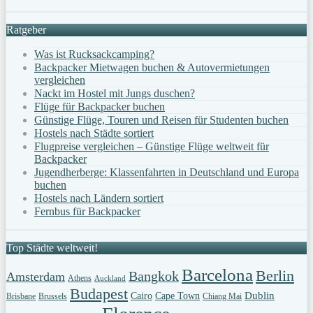
Ratgeber
Was ist Rucksackcamping?
Backpacker Mietwagen buchen & Autovermietungen
vergleichen
Nackt im Hostel mit Jungs duschen?
Flüge für Backpacker buchen
Günstige Flüge, Touren und Reisen für Studenten buchen
Hostels nach Städte sortiert
Flugpreise vergleichen – Günstige Flüge weltweit für
Backpacker
Jugendherberge: Klassenfahrten in Deutschland und Europa
buchen
Hostels nach Ländern sortiert
Fernbus für Backpacker
Top Städte weltweit!
Barcelona
Berlin
Bangkok
Amsterdam
Athens
Auckland
Budapest
Dublin
Cairo
Cape Town
Brisbane
Brussels
Chiang Mai