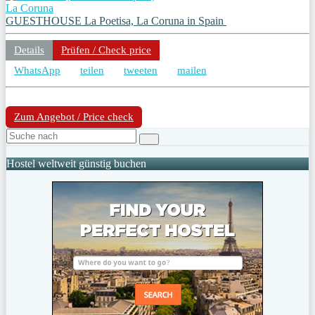
La Coruna
GUESTHOUSE La Poetisa, La Coruna in Spain
Details
Prüfen / Check price
WhatsApp
teilen
tweeten
mailen
Zum Angebot / Price check
Hostel weltweit günstig buchen