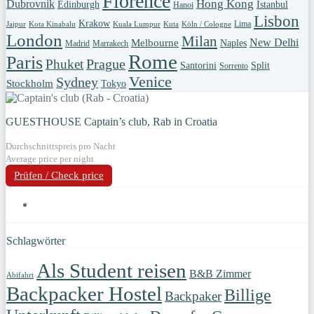
Florence
Hong Kong
Dubrovnik
Edinburgh
Istanbul
Hanoi
Lisbon
Krakow
Lima
Jaipur
Kota Kinabalu
Kuala Lumpur
Kuta
Köln / Cologne
London
Milan
New Delhi
Melbourne
Naples
Madrid
Marrakech
Rome
Paris
Prague
Phuket
Santorini
Split
Sorrento
Venice
Sydney
Stockholm
Tokyo
GUESTHOUSE Captain’s club, Rab in Croatia
Durchschnittspreis pro Nacht
Average price per night
Prüfen / Check price
Schlagwörter
Als Student reisen
B&B Zimmer
Abifahrt
Backpacker Hostel
Billige
Backpaker