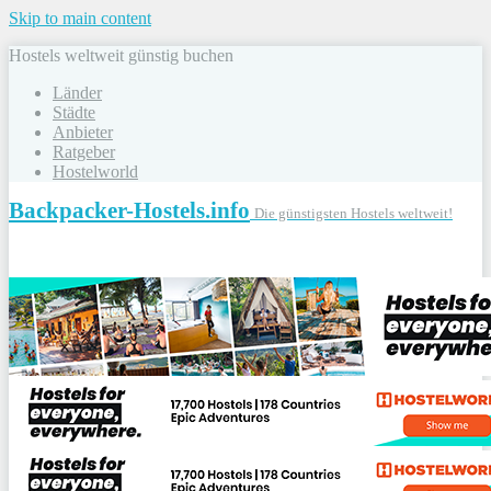
Skip to main content
Hostels weltweit günstig buchen
Länder
Städte
Anbieter
Ratgeber
Hostelworld
Backpacker-Hostels.info
Die günstigsten Hostels weltweit!