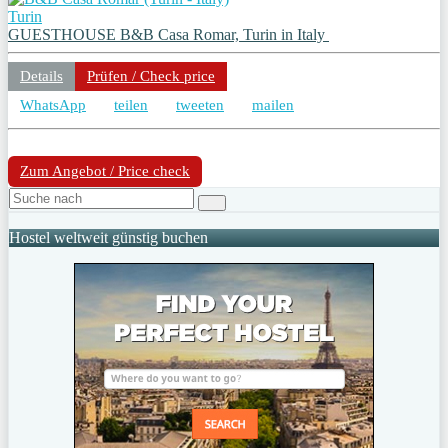
Turin
GUESTHOUSE B&B Casa Romar, Turin in Italy
Details
Prüfen / Check price
WhatsApp
teilen
tweeten
mailen
Zum Angebot / Price check
Hostel weltweit günstig buchen