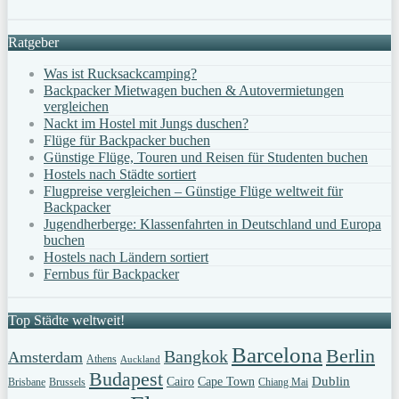
Ratgeber
Was ist Rucksackcamping?
Backpacker Mietwagen buchen & Autovermietungen
vergleichen
Nackt im Hostel mit Jungs duschen?
Flüge für Backpacker buchen
Günstige Flüge, Touren und Reisen für Studenten buchen
Hostels nach Städte sortiert
Flugpreise vergleichen – Günstige Flüge weltweit für
Backpacker
Jugendherberge: Klassenfahrten in Deutschland und Europa
buchen
Hostels nach Ländern sortiert
Fernbus für Backpacker
Top Städte weltweit!
Barcelona
Berlin
Bangkok
Amsterdam
Athens
Auckland
Budapest
Dublin
Cairo
Cape Town
Brisbane
Brussels
Chiang Mai