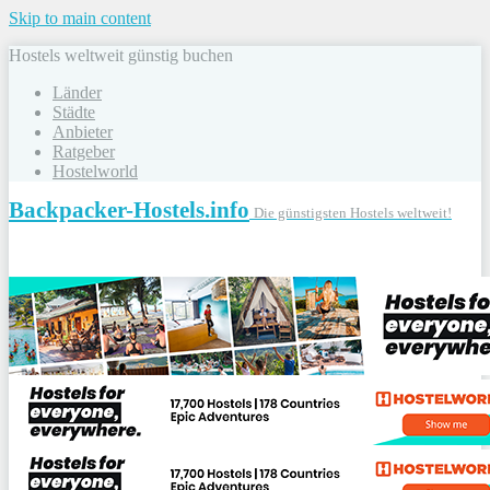
Skip to main content
Hostels weltweit günstig buchen
Länder
Städte
Anbieter
Ratgeber
Hostelworld
Backpacker-Hostels.info
Die günstigsten Hostels weltweit!