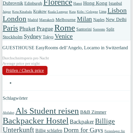
Florence
Hong Kong
Dubrovnik
Edinburgh
Istanbul
Hanoi
Lisbon
Krakow
Lima
Jaipur
Kota Kinabalu
Kuala Lumpur
Kuta
Köln / Cologne
London
Milan
New Delhi
Melbourne
Naples
Madrid
Marrakech
Rome
Paris
Prague
Phuket
Santorini
Split
Sorrento
Venice
Sydney
Stockholm
Tokyo
GUESTHOUSE EasyRooms dell’Angelo, Locarno in Switzerland
Durchschnittspreis pro Nacht
Average price per night
Prüfen / Check price
Schlagwörter
Als Student reisen
B&B Zimmer
Abifahrt
Backpacker Hostel
Billige
Backpaker
Unterkunft
Dorm for Gays
Billig schlafen
Ferienlager für