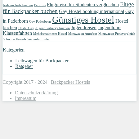
Flüge
Flugpreise für Studenten vergleichen
Kids im Netz buchen
Fernbus
für Backpacker buchen
Gay Hostel booking international
Gay
Günstiges Hostel
in Paderborn
Hostel
Gay Paderborn
buchen
Jugendreisen
Jugendtours
Hostel Gay
Jugendherberge buchen
Klassenfahrten
Mehrbettzimmer Hostel
Mietwagen Angebot
Mietwagen Preisvergleich
Schwule Hostels
Weltenbummler
Kategorien
Leihwagen für Backpacker
Ratgeber
Copyright 2017 - 2024 |
Backpacker Hostels
Datenschutzerklärung
Impressum