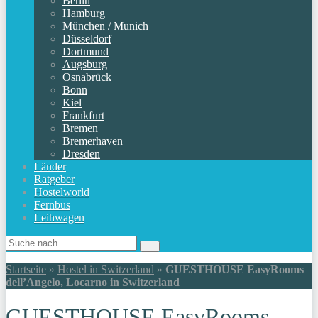
Berlin
Hamburg
München / Munich
Düsseldorf
Dortmund
Augsburg
Osnabrück
Bonn
Kiel
Frankfurt
Bremen
Bremerhaven
Dresden
Länder
Ratgeber
Hostelworld
Fernbus
Leihwagen
Startseite
»
Hostel in Switzerland
»
GUESTHOUSE EasyRooms
dell’Angelo, Locarno in Switzerland
GUESTHOUSE EasyRooms