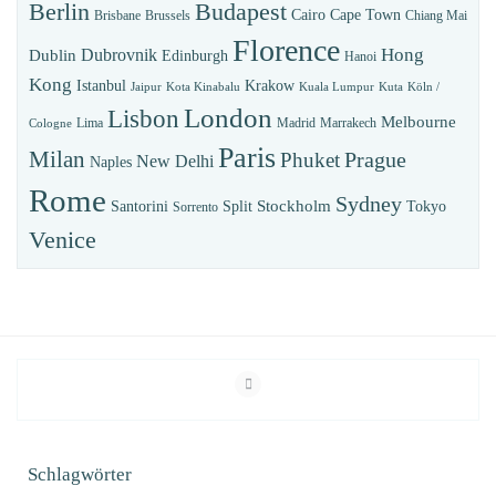
Budapest
Berlin
Cairo
Cape Town
Brisbane
Brussels
Chiang Mai
Florence
Hong
Dubrovnik
Dublin
Edinburgh
Hanoi
Kong
Istanbul
Krakow
Jaipur
Kota Kinabalu
Kuala Lumpur
Kuta
Köln /
London
Lisbon
Melbourne
Lima
Madrid
Marrakech
Cologne
Paris
Milan
Prague
Phuket
New Delhi
Naples
Rome
Sydney
Stockholm
Santorini
Split
Tokyo
Sorrento
Venice
Schlagwörter