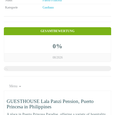
Stadt
Puerto Princesa
Kategorie
Gasthaus
GESAMTBEWERTUNG
0%
08/2026
0%
Menu
GUESTHOUSE Lala Panzi Pension, Puerto
Princesa in Philippines
A place in Puerto Princesa Paradise, offering a variety of hospitality