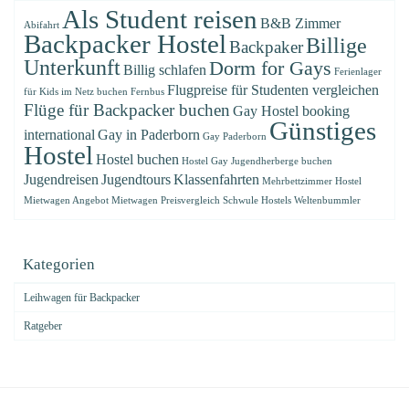
Als Student reisen
B&B Zimmer
Abifahrt
Backpacker Hostel
Billige
Backpaker
Unterkunft
Dorm for Gays
Billig schlafen
Ferienlager
Flugpreise für Studenten vergleichen
für Kids im Netz buchen
Fernbus
Flüge für Backpacker buchen
Gay Hostel booking
Günstiges
international
Gay in Paderborn
Gay Paderborn
Hostel
Hostel buchen
Hostel Gay
Jugendherberge buchen
Jugendreisen
Jugendtours
Klassenfahrten
Mehrbettzimmer Hostel
Mietwagen Angebot
Mietwagen Preisvergleich
Schwule Hostels
Weltenbummler
Kategorien
Leihwagen für Backpacker
Ratgeber