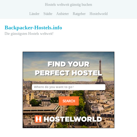
Skip
Hostels weltweit günstig buchen
to
Länder
Städte
Anbieter
Ratgeber
Hostelworld
main
content
Backpacker-Hostels.info
Die günstigsten Hostels weltweit!