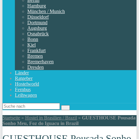
Berlin
Hamburg
München / Munich
Düsseldorf
Dortmund
Augsburg
Osnabrück
Bonn
Kiel
Frankfurt
Bremen
Bremerhaven
Dresden
Länder
Ratgeber
Hostelworld
Fernbus
Leihwagen
Startseite
»
Hostel in Brasilien / Brazil
»
GUESTHOUSE Pousada
Sonho Meu, Foz do Iguacu in Brazil
GUESTHOUSE Pousada Sonho