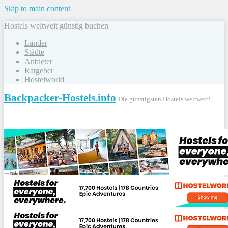
Skip to main content
Hostels weltweit günstig buchen
Länder
Städte
Anbieter
Ratgeber
Hostelworld
Backpacker-Hostels.info
Die günstigsten Hostels weltweit!