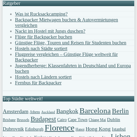
Ratgeber
Was ist Rucksackcamping?
Backpacker Mietwagen buchen & Autovermietungen
vergleichen
Nackt im Hostel mit Jungs duschen?
Flüge für Backpacker buchen
Günstige Flüge, Touren und Reisen für Studenten buchen
Hostels nach Städte sortiert
Flugpreise vergleichen – Günstige Flüge weltweit für
Backpacker
Jugendherberge: Klassenfahrten in Deutschland und Europa
buchen
Hostels nach Ländern sortiert
Fernbus für Backpacker
Top Städte weltweit!
Barcelona
Berlin
Bangkok
Amsterdam
Athens
Auckland
Budapest
Dublin
Cairo
Cape Town
Brisbane
Brussels
Chiang Mai
Florence
Hong Kong
Dubrovnik
Edinburgh
Istanbul
Hanoi
Lisbon