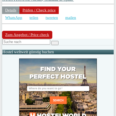
Details
Prüfen / Check price
WhatsApp
teilen
tweeten
mailen
Zum Angebot / Price check
Hostel weltweit günstig buchen