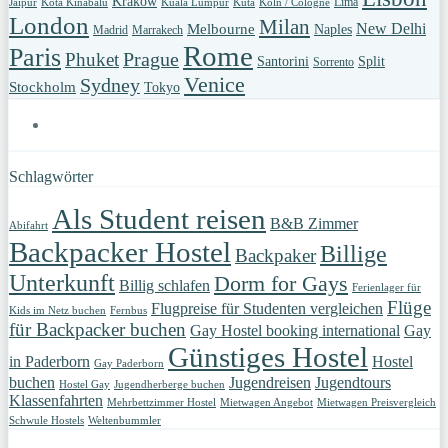
Krakow
Lima
Jaipur
Kota Kinabalu
Kuala Lumpur
Kuta
Köln / Cologne
London
Milan
New Delhi
Melbourne
Naples
Madrid
Marrakech
Rome
Paris
Prague
Phuket
Santorini
Split
Sorrento
Venice
Sydney
Stockholm
Tokyo
Schlagwörter
Als Student reisen
B&B Zimmer
Abifahrt
Backpacker Hostel
Billige
Backpaker
Unterkunft
Dorm for Gays
Billig schlafen
Ferienlager für
Flüge
Flugpreise für Studenten vergleichen
Kids im Netz buchen
Fernbus
für Backpacker buchen
Gay Hostel booking international
Gay
Günstiges Hostel
in Paderborn
Hostel
Gay Paderborn
buchen
Jugendreisen
Jugendtours
Hostel Gay
Jugendherberge buchen
Klassenfahrten
Mehrbettzimmer Hostel
Mietwagen Angebot
Mietwagen Preisvergleich
Schwule Hostels
Weltenbummler