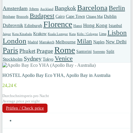
Barcelona
Berlin
Bangkok
Amsterdam
Athens
Auckland
Budapest
Dublin
Cairo
Cape Town
Brisbane
Brussels
Chiang Mai
Florence
Hong Kong
Dubrovnik
Edinburgh
Istanbul
Hanoi
Lisbon
Krakow
Lima
Jaipur
Kota Kinabalu
Kuala Lumpur
Kuta
Köln / Cologne
London
Milan
New Delhi
Melbourne
Naples
Madrid
Marrakech
Rome
Paris
Prague
Phuket
Santorini
Split
Sorrento
Venice
Sydney
Stockholm
Tokyo
HOSTEL Apollo Bay Eco YHA, Apollo Bay in Australia
24,24 €
Durchschnittspreis pro Nacht
Average price per night
Prüfen / Check price