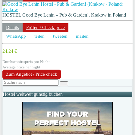
Krakow
HOSTEL Good Bye Lenin – Pub & Garden!, Krakow in Poland
Details
Prüfen / Check price
WhatsApp
teilen
tweeten
mailen
24,24 €
Durchschnittspreis pro Nacht
Average price per night
Zum Angebot / Price check
Hostel weltweit günstig buchen