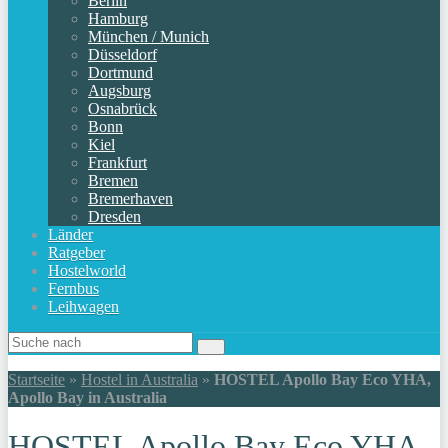
Berlin
Hamburg
München / Munich
Düsseldorf
Dortmund
Augsburg
Osnabrück
Bonn
Kiel
Frankfurt
Bremen
Bremerhaven
Dresden
Länder
Ratgeber
Hostelworld
Fernbus
Leihwagen
Startseite
»
Hostel in Australia
»
HOSTEL Apollo Bay Eco YHA,
Apollo Bay in Australia
HOSTEL Apollo Bay Eco YHA,