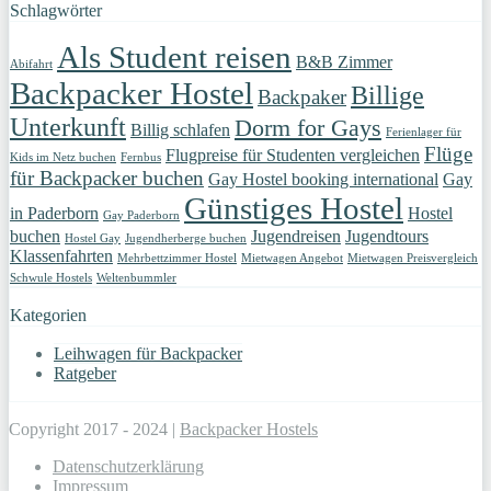
Schlagwörter
Als Student reisen
B&B Zimmer
Abifahrt
Backpacker Hostel
Billige
Backpaker
Unterkunft
Dorm for Gays
Billig schlafen
Ferienlager für
Flüge
Flugpreise für Studenten vergleichen
Kids im Netz buchen
Fernbus
für Backpacker buchen
Gay Hostel booking international
Gay
Günstiges Hostel
in Paderborn
Hostel
Gay Paderborn
buchen
Jugendreisen
Jugendtours
Hostel Gay
Jugendherberge buchen
Klassenfahrten
Mehrbettzimmer Hostel
Mietwagen Angebot
Mietwagen Preisvergleich
Schwule Hostels
Weltenbummler
Kategorien
Leihwagen für Backpacker
Ratgeber
Copyright 2017 - 2024 |
Backpacker Hostels
Datenschutzerklärung
Impressum