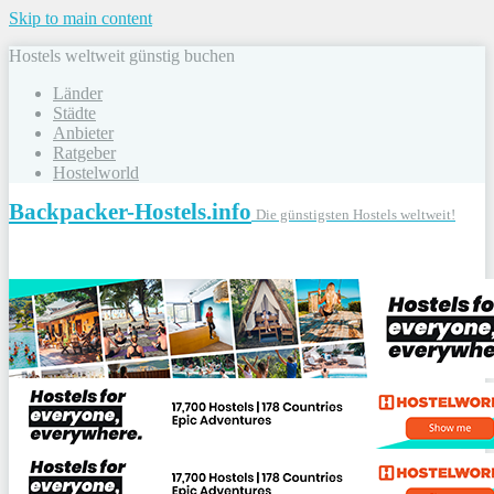
Skip to main content
Hostels weltweit günstig buchen
Länder
Städte
Anbieter
Ratgeber
Hostelworld
Backpacker-Hostels.info
Die günstigsten Hostels weltweit!