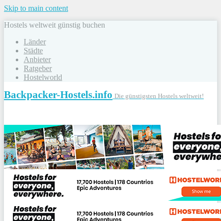
Skip to main content
Hostels weltweit günstig buchen
Länder
Städte
Anbieter
Ratgeber
Hostelworld
Backpacker-Hostels.info
Die günstigsten Hostels weltweit!