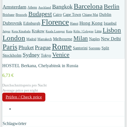
Barcelona
Berlin
Bangkok
Amsterdam
Athens
Auckland
Budapest
Dublin
Cairo
Cape Town
Brisbane
Brussels
Chiang Mai
Florence
Hong Kong
Dubrovnik
Edinburgh
Istanbul
Hanoi
Lisbon
Krakow
Lima
Jaipur
Kota Kinabalu
Kuala Lumpur
Kuta
Köln / Cologne
London
Milan
New Delhi
Melbourne
Naples
Madrid
Marrakech
Rome
Paris
Prague
Phuket
Santorini
Split
Sorrento
Venice
Sydney
Stockholm
Tokyo
HOSTEL Berkana, Chelyabinsk in Russia
6,73 €
Durchschnittspreis pro Nacht
Average price per night
Prüfen / Check price
Schlagwörter