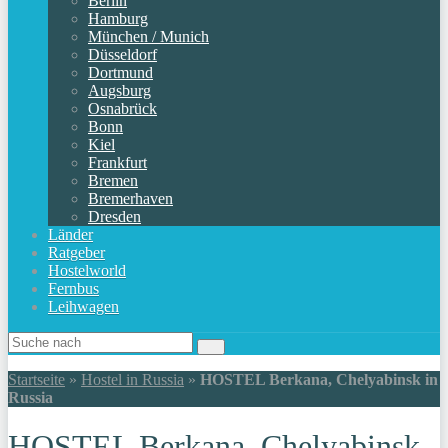
Berlin
Hamburg
München / Munich
Düsseldorf
Dortmund
Augsburg
Osnabrück
Bonn
Kiel
Frankfurt
Bremen
Bremerhaven
Dresden
Länder
Ratgeber
Hostelworld
Fernbus
Leihwagen
Startseite
»
Hostel in Russia
»
HOSTEL Berkana, Chelyabinsk in
Russia
HOSTEL Berkana, Chelyabinsk