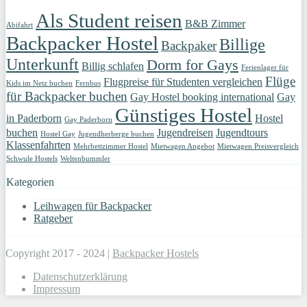
Als Student reisen
B&B Zimmer
Abifahrt
Backpacker Hostel
Billige
Backpaker
Unterkunft
Dorm for Gays
Billig schlafen
Ferienlager für
Flüge
Flugpreise für Studenten vergleichen
Kids im Netz buchen
Fernbus
für Backpacker buchen
Gay Hostel booking international
Gay
Günstiges Hostel
in Paderborn
Hostel
Gay Paderborn
buchen
Jugendreisen
Jugendtours
Hostel Gay
Jugendherberge buchen
Klassenfahrten
Mehrbettzimmer Hostel
Mietwagen Angebot
Mietwagen Preisvergleich
Schwule Hostels
Weltenbummler
Kategorien
Leihwagen für Backpacker
Ratgeber
Copyright 2017 - 2024 |
Backpacker Hostels
Datenschutzerklärung
Impressum