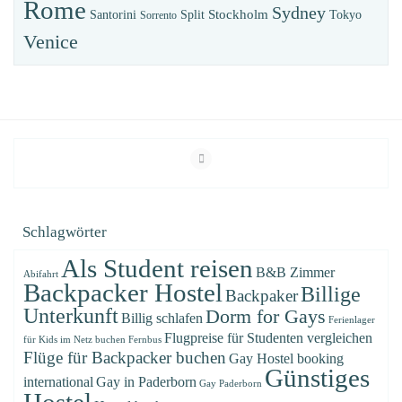
Rome
Sydney
Stockholm
Santorini
Split
Tokyo
Sorrento
Venice
Schlagwörter
Als Student reisen
B&B Zimmer
Abifahrt
Backpacker Hostel
Billige
Backpaker
Unterkunft
Dorm for Gays
Billig schlafen
Ferienlager
Flugpreise für Studenten vergleichen
für Kids im Netz buchen
Fernbus
Flüge für Backpacker buchen
Gay Hostel booking
Günstiges
international
Gay in Paderborn
Gay Paderborn