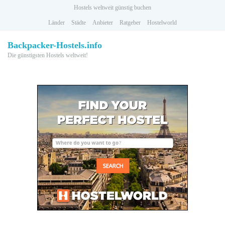
Skip
Hostels weltweit günstig buchen
to
Länder
Städte
Anbieter
Ratgeber
Hostelworld
main
content
Backpacker-Hostels.info
Die günstigsten Hostels weltweit!