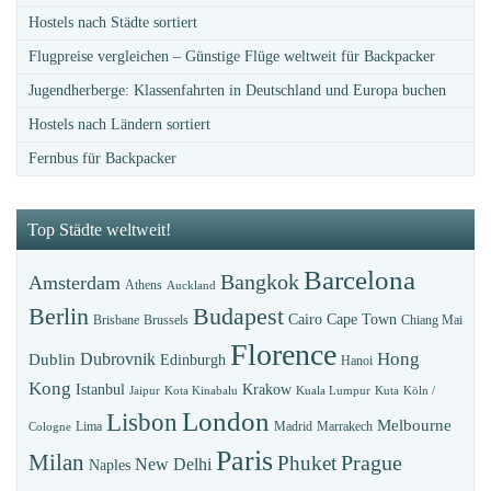
Hostels nach Städte sortiert
Flugpreise vergleichen – Günstige Flüge weltweit für Backpacker
Jugendherberge: Klassenfahrten in Deutschland und Europa buchen
Hostels nach Ländern sortiert
Fernbus für Backpacker
Top Städte weltweit!
Barcelona
Bangkok
Amsterdam
Athens
Auckland
Budapest
Berlin
Cairo
Cape Town
Brisbane
Brussels
Chiang Mai
Florence
Hong
Dubrovnik
Dublin
Edinburgh
Hanoi
Kong
Istanbul
Krakow
Jaipur
Kota Kinabalu
Kuala Lumpur
Kuta
Köln /
London
Lisbon
Melbourne
Lima
Madrid
Marrakech
Cologne
Paris
Milan
Prague
Phuket
New Delhi
Naples