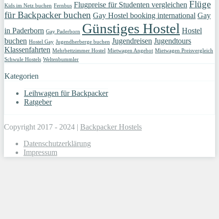
Flüge
Flugpreise für Studenten vergleichen
Kids im Netz buchen
Fernbus
für Backpacker buchen
Gay Hostel booking international
Gay
Günstiges Hostel
in Paderborn
Hostel
Gay Paderborn
buchen
Jugendreisen
Jugendtours
Hostel Gay
Jugendherberge buchen
Klassenfahrten
Mehrbettzimmer Hostel
Mietwagen Angebot
Mietwagen Preisvergleich
Schwule Hostels
Weltenbummler
Kategorien
Leihwagen für Backpacker
Ratgeber
Copyright 2017 - 2024 |
Backpacker Hostels
Datenschutzerklärung
Impressum