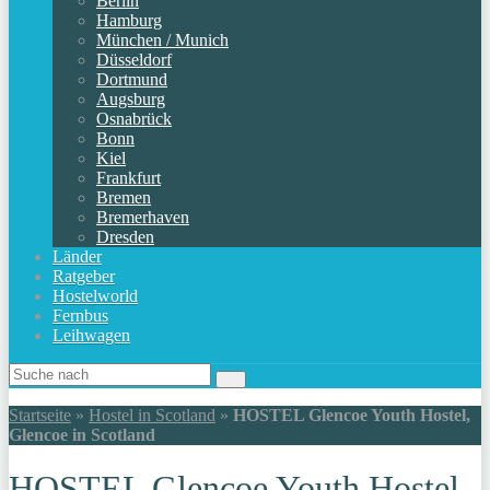
Berlin
Hamburg
München / Munich
Düsseldorf
Dortmund
Augsburg
Osnabrück
Bonn
Kiel
Frankfurt
Bremen
Bremerhaven
Dresden
Länder
Ratgeber
Hostelworld
Fernbus
Leihwagen
Startseite
»
Hostel in Scotland
»
HOSTEL Glencoe Youth Hostel,
Glencoe in Scotland
HOSTEL Glencoe Youth Hostel,