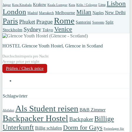
Lisbon
Krakow
Lima
Jaipur
Kota Kinabalu
Kuala Lumpur
Kuta
Köln / Cologne
London
Milan
New Delhi
Melbourne
Naples
Madrid
Marrakech
Rome
Paris
Prague
Phuket
Santorini
Split
Sorrento
Venice
Sydney
Stockholm
Tokyo
HOSTEL Glencoe Youth Hostel, Glencoe in Scotland
Durchschnittspreis pro Nacht
Average price per night
Prüfen / Check price
Schlagwörter
Als Student reisen
B&B Zimmer
Abifahrt
Backpacker Hostel
Billige
Backpaker
Unterkunft
Dorm for Gays
Billig schlafen
Ferienlager für