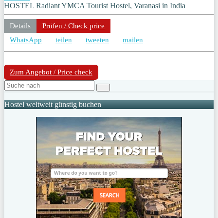
HOSTEL Radiant YMCA Tourist Hostel, Varanasi in India
Details
Prüfen / Check price
WhatsApp
teilen
tweeten
mailen
Zum Angebot / Price check
Hostel weltweit günstig buchen