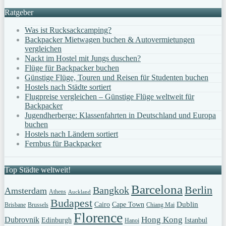
Ratgeber
Was ist Rucksackcamping?
Backpacker Mietwagen buchen & Autovermietungen
vergleichen
Nackt im Hostel mit Jungs duschen?
Flüge für Backpacker buchen
Günstige Flüge, Touren und Reisen für Studenten buchen
Hostels nach Städte sortiert
Flugpreise vergleichen – Günstige Flüge weltweit für
Backpacker
Jugendherberge: Klassenfahrten in Deutschland und Europa
buchen
Hostels nach Ländern sortiert
Fernbus für Backpacker
Top Städte weltweit!
Barcelona
Berlin
Bangkok
Amsterdam
Athens
Auckland
Budapest
Dublin
Cairo
Cape Town
Brisbane
Brussels
Chiang Mai
Florence
Hong Kong
Dubrovnik
Edinburgh
Istanbul
Hanoi