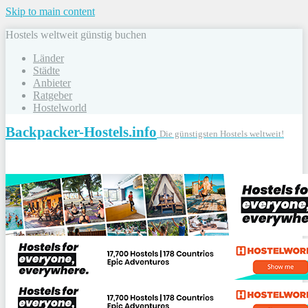
Skip to main content
Hostels weltweit günstig buchen
Länder
Städte
Anbieter
Ratgeber
Hostelworld
Backpacker-Hostels.info
Die günstigsten Hostels weltweit!