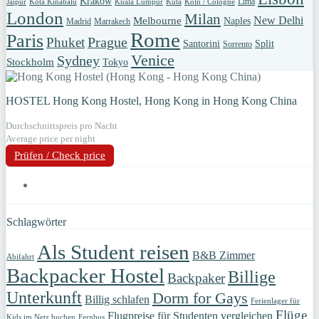
Krakow
Lima
Jaipur
Kota Kinabalu
Kuala Lumpur
Kuta
Köln / Cologne
London
Milan
New Delhi
Melbourne
Naples
Madrid
Marrakech
Rome
Paris
Prague
Phuket
Santorini
Split
Sorrento
Venice
Sydney
Stockholm
Tokyo
HOSTEL Hong Kong Hostel, Hong Kong in Hong Kong China
Durchschnittspreis pro Nacht
Average price per night
Prüfen / Check price
Schlagwörter
Als Student reisen
B&B Zimmer
Abifahrt
Backpacker Hostel
Billige
Backpaker
Unterkunft
Dorm for Gays
Billig schlafen
Ferienlager für
Flüge
Flugpreise für Studenten vergleichen
Kids im Netz buchen
Fernbus