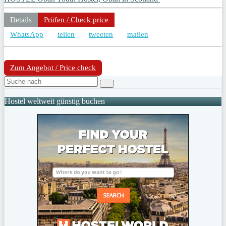
Details
Prüfen / Check price
WhatsApp
teilen
tweeten
mailen
Zum Angebot / Price check
Hostel weltweit günstig buchen