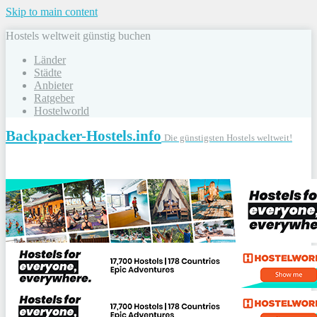
Skip to main content
Hostels weltweit günstig buchen
Länder
Städte
Anbieter
Ratgeber
Hostelworld
Backpacker-Hostels.info
Die günstigsten Hostels weltweit!