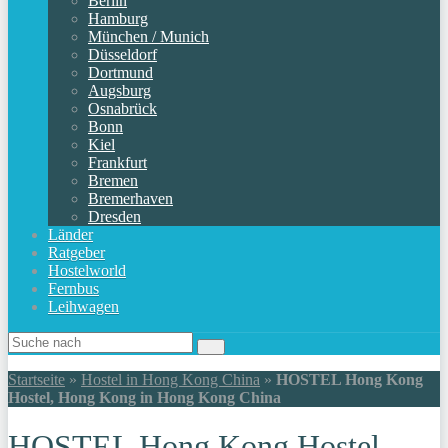
Berlin
Hamburg
München / Munich
Düsseldorf
Dortmund
Augsburg
Osnabrück
Bonn
Kiel
Frankfurt
Bremen
Bremerhaven
Dresden
Länder
Ratgeber
Hostelworld
Fernbus
Leihwagen
Startseite
»
Hostel in Hong Kong China
»
HOSTEL Hong Kong
Hostel, Hong Kong in Hong Kong China
HOSTEL Hong Kong Hostel,