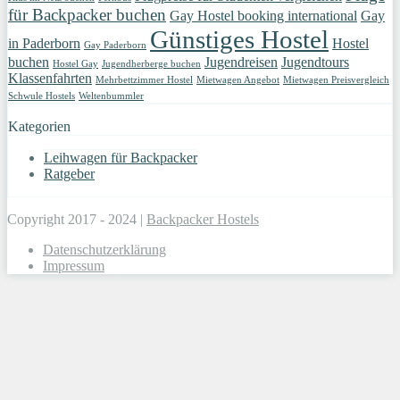
für Backpacker buchen
Gay Hostel booking international
Gay
Günstiges Hostel
in Paderborn
Hostel
Gay Paderborn
buchen
Jugendreisen
Jugendtours
Hostel Gay
Jugendherberge buchen
Klassenfahrten
Mehrbettzimmer Hostel
Mietwagen Angebot
Mietwagen Preisvergleich
Schwule Hostels
Weltenbummler
Kategorien
Leihwagen für Backpacker
Ratgeber
Copyright 2017 - 2024 |
Backpacker Hostels
Datenschutzerklärung
Impressum