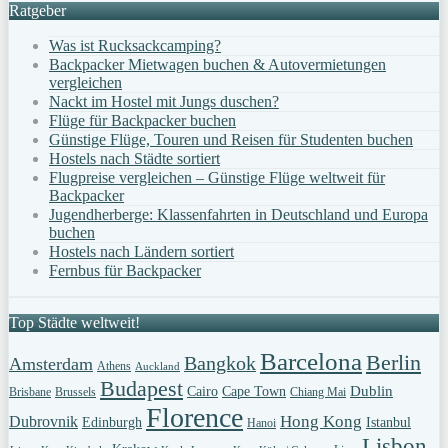
Ratgeber
Was ist Rucksackcamping?
Backpacker Mietwagen buchen & Autovermietungen
vergleichen
Nackt im Hostel mit Jungs duschen?
Flüge für Backpacker buchen
Günstige Flüge, Touren und Reisen für Studenten buchen
Hostels nach Städte sortiert
Flugpreise vergleichen – Günstige Flüge weltweit für
Backpacker
Jugendherberge: Klassenfahrten in Deutschland und Europa
buchen
Hostels nach Ländern sortiert
Fernbus für Backpacker
Top Städte weltweit!
Barcelona
Berlin
Bangkok
Amsterdam
Athens
Auckland
Budapest
Dublin
Cairo
Cape Town
Brisbane
Brussels
Chiang Mai
Florence
Hong Kong
Dubrovnik
Edinburgh
Istanbul
Hanoi
Lisbon