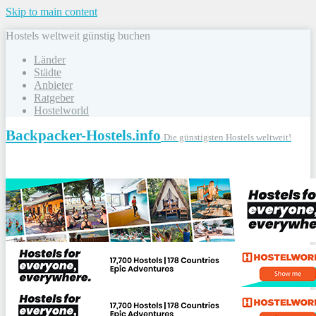
Skip to main content
Hostels weltweit günstig buchen
Länder
Städte
Anbieter
Ratgeber
Hostelworld
Backpacker-Hostels.info
Die günstigsten Hostels weltweit!