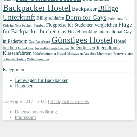
Backpacker Hostel
Billige
Backpaker
Unterkunft
Dorm for Gays
Billig schlafen
Ferienlager für
Flüge
Flugpreise für Studenten vergleichen
Kids im Netz buchen
Fernbus
für Backpacker buchen
Gay Hostel booking international
Gay
Günstiges Hostel
in Paderborn
Hostel
Gay Paderborn
buchen
Jugendreisen
Jugendtours
Hostel Gay
Jugendherberge buchen
Klassenfahrten
Mehrbettzimmer Hostel
Mietwagen Angebot
Mietwagen Preisvergleich
Schwule Hostels
Weltenbummler
Kategorien
Leihwagen für Backpacker
Ratgeber
Copyright 2017 - 2024 |
Backpacker Hostels
Datenschutzerklärung
Impressum