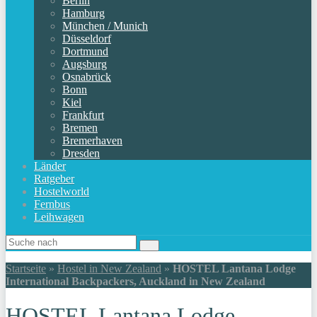
Berlin
Hamburg
München / Munich
Düsseldorf
Dortmund
Augsburg
Osnabrück
Bonn
Kiel
Frankfurt
Bremen
Bremerhaven
Dresden
Länder
Ratgeber
Hostelworld
Fernbus
Leihwagen
Startseite
»
Hostel in New Zealand
»
HOSTEL Lantana Lodge
International Backpackers, Auckland in New Zealand
HOSTEL Lantana Lodge