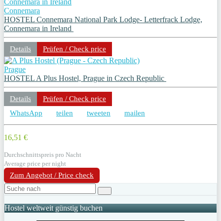
Connemara
HOSTEL Connemara National Park Lodge- Letterfrack Lodge,
Connemara in Ireland
Details
Prüfen / Check price
Prague
HOSTEL A Plus Hostel, Prague in Czech Republic
Details
Prüfen / Check price
WhatsApp
teilen
tweeten
mailen
16,51 €
Durchschnittspreis pro Nacht
Average price per night
Zum Angebot / Price check
Hostel weltweit günstig buchen