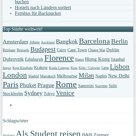
buchen
Hostels nach Ländern sortiert
Fernbus für Backpacker
Top Städte weltweit!
Barcelona
Berlin
Bangkok
Amsterdam
Athens
Auckland
Budapest
Dublin
Cairo
Cape Town
Brisbane
Brussels
Chiang Mai
Florence
Hong Kong
Dubrovnik
Edinburgh
Istanbul
Hanoi
Lisbon
Krakow
Lima
Jaipur
Kota Kinabalu
Kuala Lumpur
Kuta
Köln / Cologne
London
Milan
New Delhi
Melbourne
Naples
Madrid
Marrakech
Rome
Paris
Prague
Phuket
Santorini
Split
Sorrento
Venice
Sydney
Stockholm
Tokyo
Schlagwörter
Als Student reisen
B&B Zimmer
Abifahrt