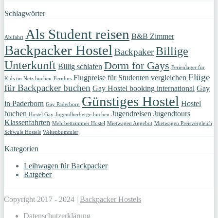
Schlagwörter
Als Student reisen
B&B Zimmer
Abifahrt
Backpacker Hostel
Billige
Backpaker
Unterkunft
Dorm for Gays
Billig schlafen
Ferienlager für
Flüge
Flugpreise für Studenten vergleichen
Kids im Netz buchen
Fernbus
für Backpacker buchen
Gay Hostel booking international
Gay
Günstiges Hostel
in Paderborn
Hostel
Gay Paderborn
buchen
Jugendreisen
Jugendtours
Hostel Gay
Jugendherberge buchen
Klassenfahrten
Mehrbettzimmer Hostel
Mietwagen Angebot
Mietwagen Preisvergleich
Schwule Hostels
Weltenbummler
Kategorien
Leihwagen für Backpacker
Ratgeber
Copyright 2017 - 2024 |
Backpacker Hostels
Datenschutzerklärung