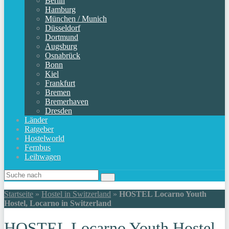
Berlin
Hamburg
München / Munich
Düsseldorf
Dortmund
Augsburg
Osnabrück
Bonn
Kiel
Frankfurt
Bremen
Bremerhaven
Dresden
Länder
Ratgeber
Hostelworld
Fernbus
Leihwagen
Startseite
»
Hostel in Switzerland
»
HOSTEL Locarno Youth
Hostel, Locarno in Switzerland
HOSTEL Locarno Youth Hostel,