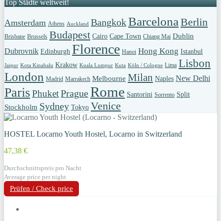
Top Städte weltweit!
Barcelona
Berlin
Bangkok
Amsterdam
Athens
Auckland
Budapest
Dublin
Cairo
Cape Town
Brisbane
Brussels
Chiang Mai
Florence
Hong Kong
Dubrovnik
Edinburgh
Istanbul
Hanoi
Lisbon
Krakow
Lima
Jaipur
Kota Kinabalu
Kuala Lumpur
Kuta
Köln / Cologne
London
Milan
New Delhi
Melbourne
Naples
Madrid
Marrakech
Rome
Paris
Prague
Phuket
Santorini
Split
Sorrento
Venice
Sydney
Stockholm
Tokyo
HOSTEL Locarno Youth Hostel, Locarno in Switzerland
47,38 €
Durchschnittspreis pro Nacht
Average price per night
Prüfen / Check price