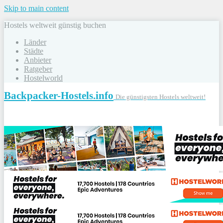
Skip to main content
Hostels weltweit günstig buchen
Länder
Städte
Anbieter
Ratgeber
Hostelworld
Backpacker-Hostels.info
Die günstigsten Hostels weltweit!