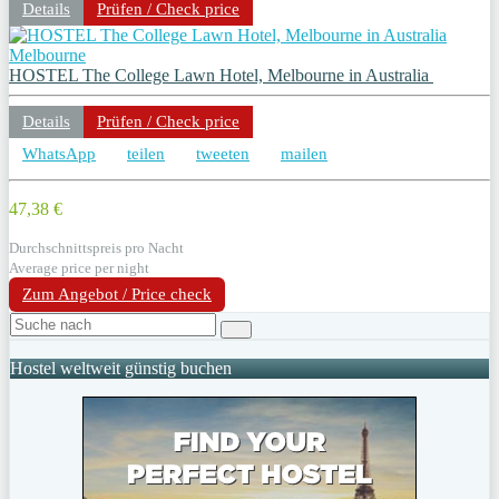
Details
Prüfen / Check price
Melbourne
HOSTEL The College Lawn Hotel, Melbourne in Australia
Details
Prüfen / Check price
WhatsApp
teilen
tweeten
mailen
47,38 €
Durchschnittspreis pro Nacht
Average price per night
Zum Angebot / Price check
Hostel weltweit günstig buchen