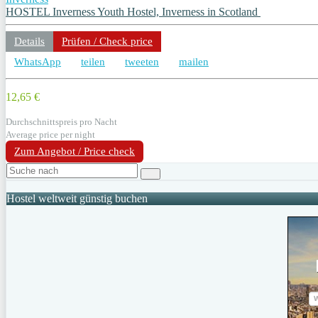
HOSTEL Inverness Youth Hostel, Inverness in Scotland
Details
Prüfen / Check price
WhatsApp
teilen
tweeten
mailen
12,65 €
Durchschnittspreis pro Nacht
Average price per night
Zum Angebot / Price check
Hostel weltweit günstig buchen