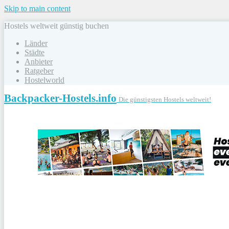
Skip to main content
Hostels weltweit günstig buchen
Länder
Städte
Anbieter
Ratgeber
Hostelworld
Backpacker-Hostels.info
Die günstigsten Hostels weltweit!