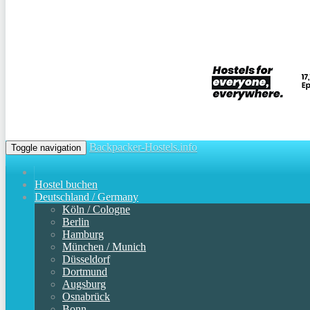
Backpacker-Hostels.info
Toggle navigation
Hostel buchen
Deutschland / Germany
Köln / Cologne
Berlin
Hamburg
München / Munich
Düsseldorf
Dortmund
Augsburg
Osnabrück
Bonn