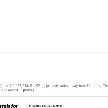
 (lines: U2, U3, U4, S1, S21) , just one station away from Hamburg Cent
ter Lake and M…
[more]