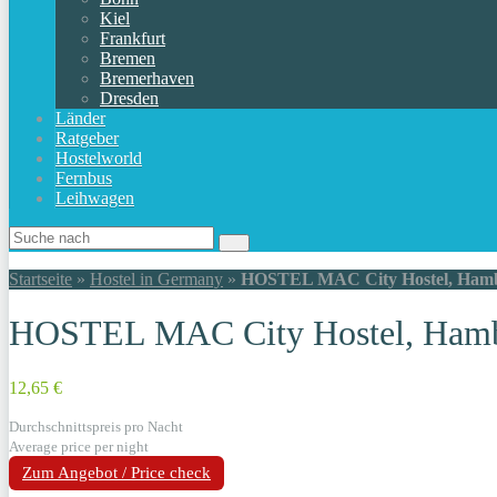
Kiel
Frankfurt
Bremen
Bremerhaven
Dresden
Länder
Ratgeber
Hostelworld
Fernbus
Leihwagen
Startseite
»
Hostel in Germany
»
HOSTEL MAC City Hostel, Hamb
HOSTEL MAC City Hostel, Hamb
12,65 €
Durchschnittspreis pro Nacht
Average price per night
Zum Angebot / Price check