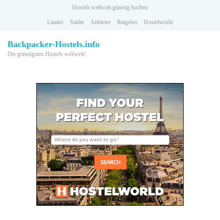
Skip
Hostels weltweit günstig buchen
to
Länder
Städte
Anbieter
Ratgeber
Hostelworld
main
content
Backpacker-Hostels.info
Die günstigsten Hostels weltweit!