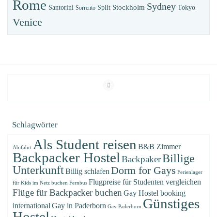
Rome
Sydney
Stockholm
Santorini
Split
Tokyo
Sorrento
Venice
Schlagwörter
Als Student reisen
B&B Zimmer
Abifahrt
Backpacker Hostel
Billige
Backpaker
Unterkunft
Dorm for Gays
Billig schlafen
Ferienlager
Flugpreise für Studenten vergleichen
für Kids im Netz buchen
Fernbus
Flüge für Backpacker buchen
Gay Hostel booking
Günstiges
international
Gay in Paderborn
Gay Paderborn
Hostel