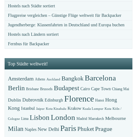
Hostels nach Städte sortiert
Flugpreise vergleichen – Günstige Flüge weltweit für Backpacker
Jugendherberge: Klassenfahrten in Deutschland und Europa buchen
Hostels nach Ländern sortiert
Fernbus für Backpacker
Top Städte weltweit!
Barcelona
Bangkok
Amsterdam
Athens
Auckland
Budapest
Berlin
Cairo
Cape Town
Brisbane
Brussels
Chiang Mai
Florence
Hong
Dubrovnik
Dublin
Edinburgh
Hanoi
Kong
Istanbul
Krakow
Jaipur
Kota Kinabalu
Kuala Lumpur
Kuta
Köln /
London
Lisbon
Melbourne
Lima
Madrid
Marrakech
Cologne
Paris
Milan
Prague
Phuket
New Delhi
Naples