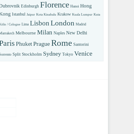
Florence
Hong
Dubrovnik
Edinburgh
Hanoi
Kong
Istanbul
Krakow
Jaipur
Kota Kinabalu
Kuala Lumpur
Kuta
London
Lisbon
Lima
Madrid
Köln / Cologne
Milan
New Delhi
Melbourne
Naples
Marrakech
Rome
Paris
Prague
Phuket
Santorini
Venice
Sydney
Stockholm
Split
Tokyo
Sorrento