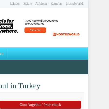
Länder
Städte
Anbieter
Ratgeber
Hostelworld
en
ul in Turkey
Zum Angebot / Price check