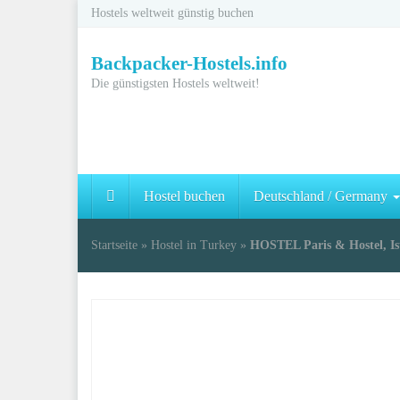
Skip
Hostels weltweit günstig buchen
to
main
Backpacker-Hostels.info
content
Die günstigsten Hostels weltweit!
Hostel buchen
Deutschland / Germany
Startseite
»
Hostel in Turkey
»
HOSTEL Paris & Hostel, Is