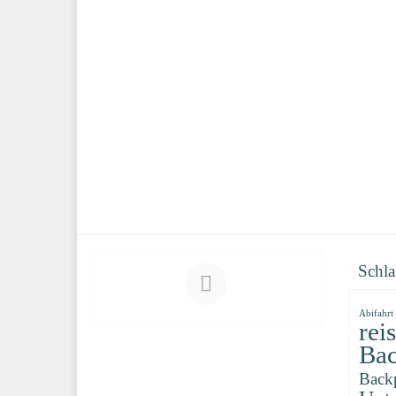
Schla
Abifahrt
rei
Bac
Back