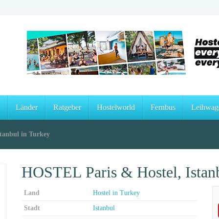
Länder
Ratgeber
Hostelworld
Fernbus
Leihwag
tanbul in Turkey
HOSTEL Paris & Hostel, Istanb
Land
Hostel in Turkey
Stadt
Istanbul