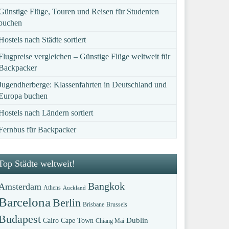
Günstige Flüge, Touren und Reisen für Studenten
buchen
Hostels nach Städte sortiert
Flugpreise vergleichen – Günstige Flüge weltweit für
Backpacker
Jugendherberge: Klassenfahrten in Deutschland und
Europa buchen
Hostels nach Ländern sortiert
Fernbus für Backpacker
Top Städte weltweit!
Bangkok
Amsterdam
Athens
Auckland
Barcelona
Berlin
Brisbane
Brussels
Budapest
Dublin
Cairo
Cape Town
Chiang Mai