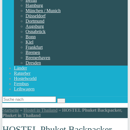
Berlin
Hamburg
München / Munich
Düsseldorf
Dortmund
Augsburg
Osnabrück
Bonn
Kiel
Frankfurt
Bremen
Bremerhaven
Dresden
Länder
Ratgeber
Hostelworld
Fernbus
Leihwagen
Startseite
»
Hostel in Thailand
»
HOSTEL Phuket Backpacker,
Phuket in Thailand
HOSTEL Phuket Backpacker,