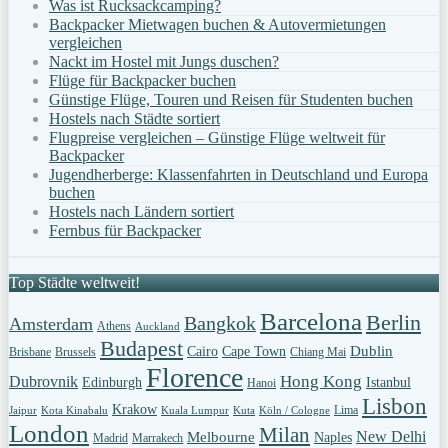
Was ist Rucksackcamping?
Backpacker Mietwagen buchen & Autovermietungen
vergleichen
Nackt im Hostel mit Jungs duschen?
Flüge für Backpacker buchen
Günstige Flüge, Touren und Reisen für Studenten buchen
Hostels nach Städte sortiert
Flugpreise vergleichen – Günstige Flüge weltweit für
Backpacker
Jugendherberge: Klassenfahrten in Deutschland und Europa
buchen
Hostels nach Ländern sortiert
Fernbus für Backpacker
Top Städte weltweit!
Barcelona
Berlin
Bangkok
Amsterdam
Athens
Auckland
Budapest
Dublin
Cairo
Cape Town
Brisbane
Brussels
Chiang Mai
Florence
Hong Kong
Dubrovnik
Edinburgh
Istanbul
Hanoi
Lisbon
Krakow
Lima
Jaipur
Kota Kinabalu
Kuala Lumpur
Kuta
Köln / Cologne
London
Milan
New Delhi
Melbourne
Naples
Madrid
Marrakech