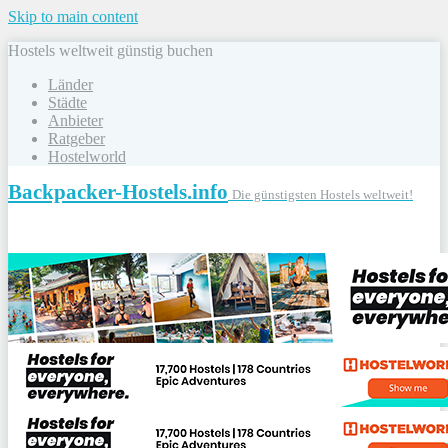
Skip to main content
Hostels weltweit günstig buchen
Länder
Städte
Anbieter
Ratgeber
Hostelworld
Backpacker-Hostels.info
Die günstigsten Hostels weltweit!