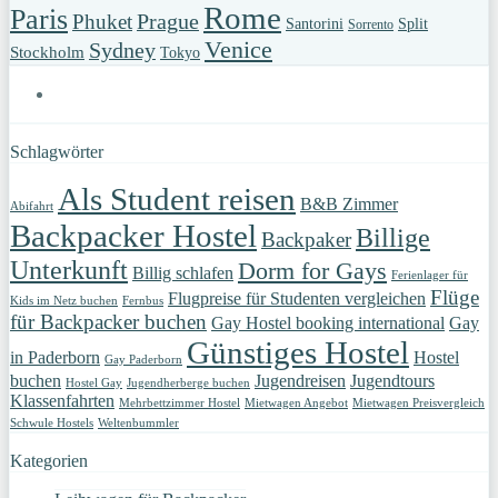
Rome
Paris
Prague
Phuket
Santorini
Split
Sorrento
Venice
Sydney
Stockholm
Tokyo
Schlagwörter
Als Student reisen
B&B Zimmer
Abifahrt
Backpacker Hostel
Billige
Backpaker
Unterkunft
Dorm for Gays
Billig schlafen
Ferienlager für
Flüge
Flugpreise für Studenten vergleichen
Kids im Netz buchen
Fernbus
für Backpacker buchen
Gay Hostel booking international
Gay
Günstiges Hostel
in Paderborn
Hostel
Gay Paderborn
buchen
Jugendreisen
Jugendtours
Hostel Gay
Jugendherberge buchen
Klassenfahrten
Mehrbettzimmer Hostel
Mietwagen Angebot
Mietwagen Preisvergleich
Schwule Hostels
Weltenbummler
Kategorien