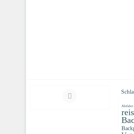
Schla
Abifahrt
rei
Bac
Back