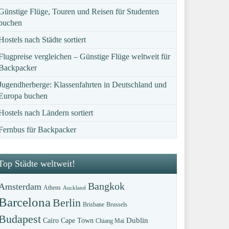
Günstige Flüge, Touren und Reisen für Studenten
buchen
Hostels nach Städte sortiert
Flugpreise vergleichen – Günstige Flüge weltweit für
Backpacker
Jugendherberge: Klassenfahrten in Deutschland und
Europa buchen
Hostels nach Ländern sortiert
Fernbus für Backpacker
Top Städte weltweit!
Bangkok
Amsterdam
Athens
Auckland
Barcelona
Berlin
Brisbane
Brussels
Budapest
Dublin
Cairo
Cape Town
Chiang Mai