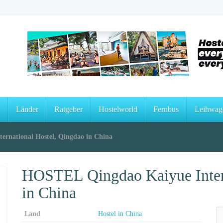
Länder
Ratgeber
Hostelworld
Fernbus
Leihwag
rnational Hostel, Qingdao in China
HOSTEL Qingdao Kaiyue Intern
in China
Land
Hostel in China