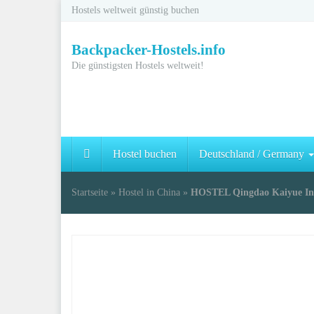
Skip
Hostels weltweit günstig buchen
to
main
Backpacker-Hostels.info
content
Die günstigsten Hostels weltweit!
Hostel buchen
Deutschland / Germany
Startseite
»
Hostel in China
»
HOSTEL Qingdao Kaiyue Inte