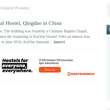
Ähnliche Produkte
l Hostel, Qingdao in China
w. The building was formerly a Christian Baptist Chapel,
ce the reopening of KaiYue Hostel! After an intense four
ck in June 2016, KaiYue Internati…
[more]