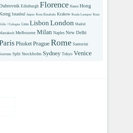
Florence
Hong
Dubrovnik
Edinburgh
Hanoi
Kong
Istanbul
Krakow
Jaipur
Kota Kinabalu
Kuala Lumpur
Kuta
London
Lisbon
Lima
Madrid
Köln / Cologne
Milan
New Delhi
Melbourne
Naples
Marrakech
Rome
Paris
Prague
Phuket
Santorini
Venice
Sydney
Stockholm
Split
Tokyo
Sorrento