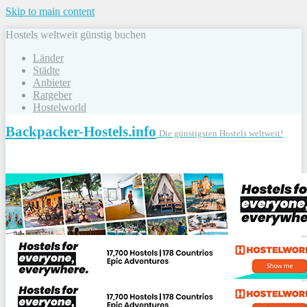
Skip to main content
Hostels weltweit günstig buchen
Länder
Städte
Anbieter
Ratgeber
Hostelworld
Backpacker-Hostels.info
Die günstigsten Hostels weltweit!