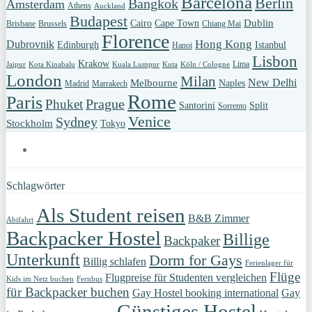
Barcelona
Berlin
Bangkok
Amsterdam
Athens
Auckland
Budapest
Dublin
Cairo
Cape Town
Brisbane
Brussels
Chiang Mai
Florence
Hong Kong
Dubrovnik
Edinburgh
Istanbul
Hanoi
Lisbon
Krakow
Lima
Jaipur
Kota Kinabalu
Kuala Lumpur
Kuta
Köln / Cologne
London
Milan
New Delhi
Melbourne
Naples
Madrid
Marrakech
Rome
Paris
Prague
Phuket
Santorini
Split
Sorrento
Venice
Sydney
Stockholm
Tokyo
Schlagwörter
Als Student reisen
B&B Zimmer
Abifahrt
Backpacker Hostel
Billige
Backpaker
Unterkunft
Dorm for Gays
Billig schlafen
Ferienlager für
Flüge
Flugpreise für Studenten vergleichen
Kids im Netz buchen
Fernbus
für Backpacker buchen
Gay Hostel booking international
Gay
Günstiges Hostel