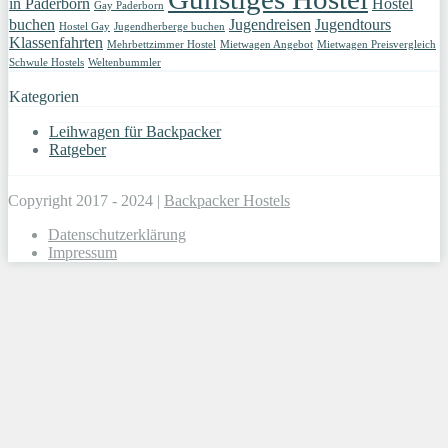
in Paderborn
Hostel
Gay Paderborn
buchen
Jugendreisen
Jugendtours
Hostel Gay
Jugendherberge buchen
Klassenfahrten
Mehrbettzimmer Hostel
Mietwagen Angebot
Mietwagen Preisvergleich
Schwule Hostels
Weltenbummler
Kategorien
Leihwagen für Backpacker
Ratgeber
Copyright 2017 - 2024 |
Backpacker Hostels
Datenschutzerklärung
Impressum