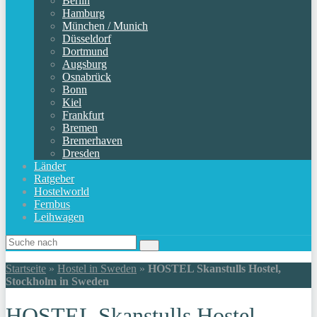
Berlin
Hamburg
München / Munich
Düsseldorf
Dortmund
Augsburg
Osnabrück
Bonn
Kiel
Frankfurt
Bremen
Bremerhaven
Dresden
Länder
Ratgeber
Hostelworld
Fernbus
Leihwagen
Startseite
»
Hostel in Sweden
»
HOSTEL Skanstulls Hostel,
Stockholm in Sweden
HOSTEL Skanstulls Hostel,