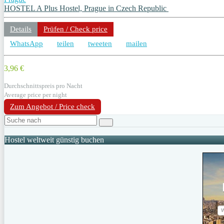
HOSTEL A Plus Hostel, Prague in Czech Republic
Details
Prüfen / Check price
WhatsApp
teilen
tweeten
mailen
3,96 €
Durchschnittspreis pro Nacht
Average price per night
Zum Angebot / Price check
Hostel weltweit günstig buchen