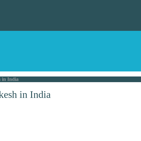
in India
esh in India