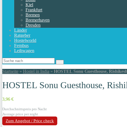
Kiel
Frankfurt
Bremen
Bremerhaven
Dresden
Länder
Ratgeber
Hostelworld
Fernbus
Leihwagen
Startseite
»
Hostel in India
»
HOSTEL Sonu Guesthouse, Rishikesh 
HOSTEL Sonu Guesthouse, Rishik
3,96 €
Durchschnittspreis pro Nacht
Average price per night
Zum Angebot / Price check