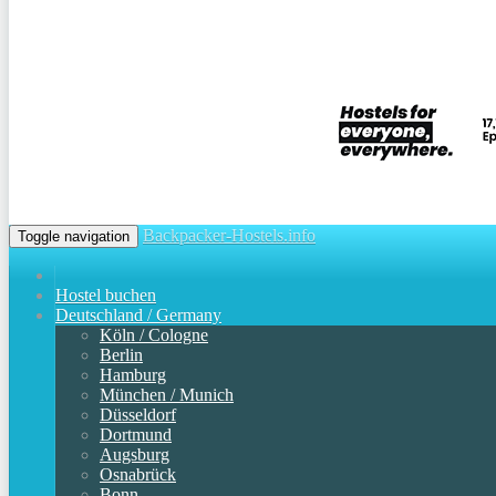
Backpacker-Hostels.info
Toggle navigation
Hostel buchen
Deutschland / Germany
Köln / Cologne
Berlin
Hamburg
München / Munich
Düsseldorf
Dortmund
Augsburg
Osnabrück
Bonn