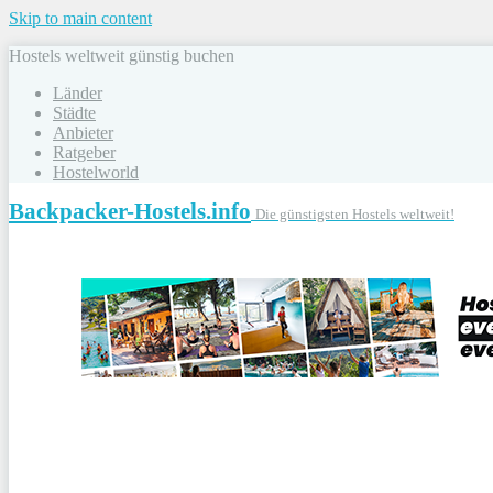
Skip to main content
Hostels weltweit günstig buchen
Länder
Städte
Anbieter
Ratgeber
Hostelworld
Backpacker-Hostels.info
Die günstigsten Hostels weltweit!