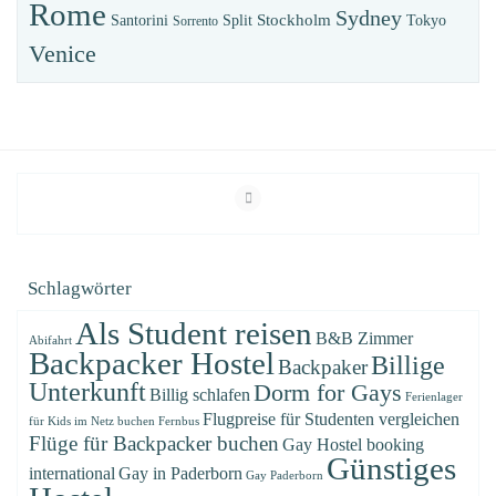
Rome
Sydney
Stockholm
Santorini
Split
Tokyo
Sorrento
Venice
Schlagwörter
Als Student reisen
B&B Zimmer
Abifahrt
Backpacker Hostel
Billige
Backpaker
Unterkunft
Dorm for Gays
Billig schlafen
Ferienlager
Flugpreise für Studenten vergleichen
für Kids im Netz buchen
Fernbus
Flüge für Backpacker buchen
Gay Hostel booking
Günstiges
international
Gay in Paderborn
Gay Paderborn