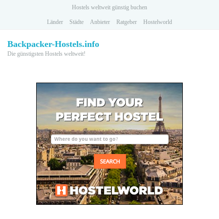
Skip
Hostels weltweit günstig buchen
to
Länder
Städte
Anbieter
Ratgeber
Hostelworld
main
content
Backpacker-Hostels.info
Die günstigsten Hostels weltweit!