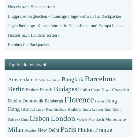
Hostels nach Städte sortiert
Flugpreise vergleichen – Günstige Flüge weltweit für Backpacker
Jugendherberge: Klassenfahrten in Deutschland und Europa buchen
Hostels nach Ländern sortiert
Fernbus für Backpacker
Top Städte weltweit!
Barcelona
Bangkok
Amsterdam
Athens
Auckland
Budapest
Berlin
Cairo
Cape Town
Brisbane
Brussels
Chiang Mai
Florence
Hong
Dubrovnik
Dublin
Edinburgh
Hanoi
Kong
Istanbul
Krakow
Jaipur
Kota Kinabalu
Kuala Lumpur
Kuta
Köln /
London
Lisbon
Melbourne
Lima
Madrid
Marrakech
Cologne
Paris
Milan
Prague
Phuket
New Delhi
Naples