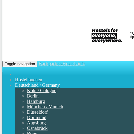
Backpacker-Hostels.info
Toggle navigation
Hostel buchen
Deutschland / Germany
Köln / Cologne
Berlin
Hamburg
München / Munich
Düsseldorf
Dortmund
Augsburg
Osnabrück
Bonn