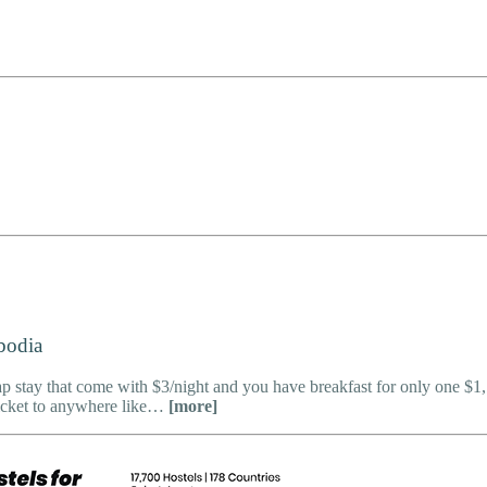
bodia
ay that come with $3/night and you have breakfast for only one $1, lun
 ticket to anywhere like…
[more]