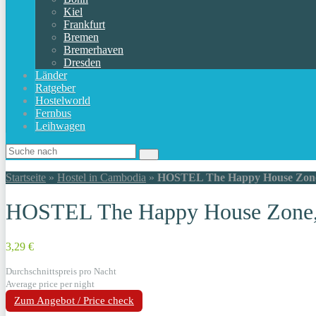
Kiel
Frankfurt
Bremen
Bremerhaven
Dresden
Länder
Ratgeber
Hostelworld
Fernbus
Leihwagen
Startseite
»
Hostel in Cambodia
»
HOSTEL The Happy House Zone
HOSTEL The Happy House Zone,
3,29 €
Durchschnittspreis pro Nacht
Average price per night
Zum Angebot / Price check