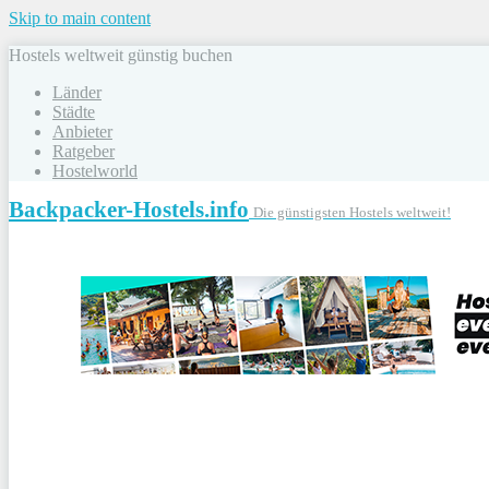
Skip to main content
Hostels weltweit günstig buchen
Länder
Städte
Anbieter
Ratgeber
Hostelworld
Backpacker-Hostels.info
Die günstigsten Hostels weltweit!