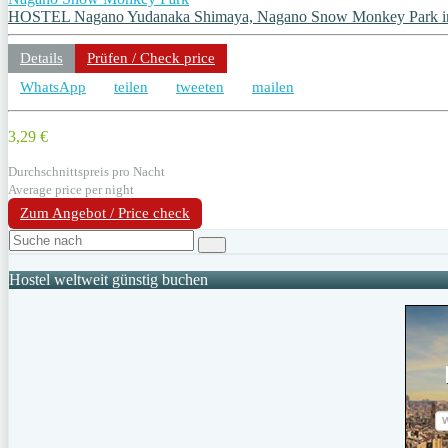
HOSTEL Nagano Yudanaka Shimaya, Nagano Snow Monkey Park i
Details
Prüfen / Check price
WhatsApp
teilen
tweeten
mailen
3,29 €
Durchschnittspreis pro Nacht
Average price per night
Zum Angebot / Price check
Hostel weltweit günstig buchen