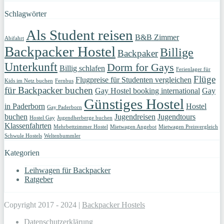
Schlagwörter
Als Student reisen
B&B Zimmer
Abifahrt
Backpacker Hostel
Billige
Backpaker
Unterkunft
Dorm for Gays
Billig schlafen
Ferienlager für
Flüge
Flugpreise für Studenten vergleichen
Kids im Netz buchen
Fernbus
für Backpacker buchen
Gay Hostel booking international
Gay
Günstiges Hostel
in Paderborn
Hostel
Gay Paderborn
buchen
Jugendreisen
Jugendtours
Hostel Gay
Jugendherberge buchen
Klassenfahrten
Mehrbettzimmer Hostel
Mietwagen Angebot
Mietwagen Preisvergleich
Schwule Hostels
Weltenbummler
Kategorien
Leihwagen für Backpacker
Ratgeber
Copyright 2017 - 2024 |
Backpacker Hostels
Datenschutzerklärung