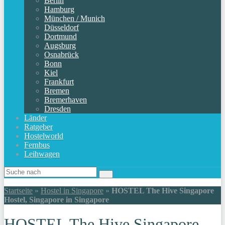
Berlin
Hamburg
München / Munich
Düsseldorf
Dortmund
Augsburg
Osnabrück
Bonn
Kiel
Frankfurt
Bremen
Bremerhaven
Dresden
Länder
Ratgeber
Hostelworld
Fernbus
Leihwagen
Startseite
»
Hostel in Singapore
»
HOSTEL The Hive Singapore
Hostel, Singapore in Singapore
HOSTEL The Hive Singapore