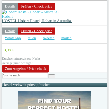
Details
Prüfen / Check price
Hobart
HOSTEL Hobart Hostel, Hobart in Australia
Details
Prüfen / Check price
WhatsApp
teilen
tweeten
mailen
13,98 €
Durchschnittspreis pro Nacht
Average price per night
Zum Angebot / Price check
Hostel weltweit günstig buchen