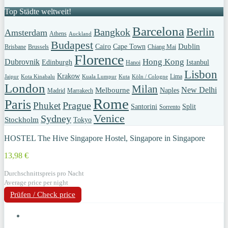
Top Städte weltweit!
Barcelona
Berlin
Bangkok
Amsterdam
Athens
Auckland
Budapest
Dublin
Cairo
Cape Town
Brisbane
Brussels
Chiang Mai
Florence
Hong Kong
Dubrovnik
Edinburgh
Istanbul
Hanoi
Lisbon
Krakow
Lima
Jaipur
Kota Kinabalu
Kuala Lumpur
Kuta
Köln / Cologne
London
Milan
New Delhi
Melbourne
Naples
Madrid
Marrakech
Rome
Paris
Prague
Phuket
Santorini
Split
Sorrento
Venice
Sydney
Stockholm
Tokyo
HOSTEL The Hive Singapore Hostel, Singapore in Singapore
13,98 €
Durchschnittspreis pro Nacht
Average price per night
Prüfen / Check price