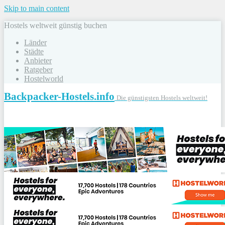
Skip to main content
Hostels weltweit günstig buchen
Länder
Städte
Anbieter
Ratgeber
Hostelworld
Backpacker-Hostels.info
Die günstigsten Hostels weltweit!