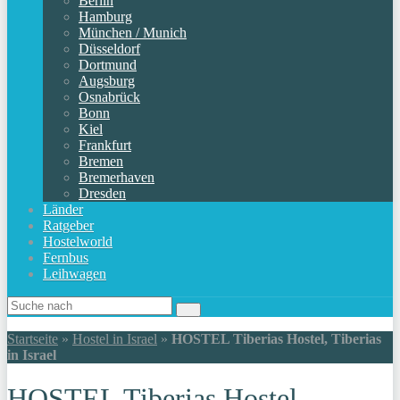
Berlin
Hamburg
München / Munich
Düsseldorf
Dortmund
Augsburg
Osnabrück
Bonn
Kiel
Frankfurt
Bremen
Bremerhaven
Dresden
Länder
Ratgeber
Hostelworld
Fernbus
Leihwagen
Startseite
»
Hostel in Israel
»
HOSTEL Tiberias Hostel, Tiberias
in Israel
HOSTEL Tiberias Hostel,