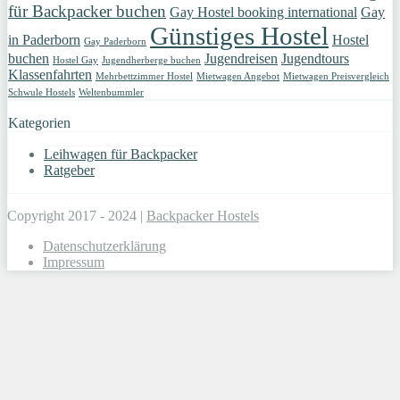
für Backpacker buchen
Gay Hostel booking international
Gay
Günstiges Hostel
in Paderborn
Hostel
Gay Paderborn
buchen
Jugendreisen
Jugendtours
Hostel Gay
Jugendherberge buchen
Klassenfahrten
Mehrbettzimmer Hostel
Mietwagen Angebot
Mietwagen Preisvergleich
Schwule Hostels
Weltenbummler
Kategorien
Leihwagen für Backpacker
Ratgeber
Copyright 2017 - 2024 |
Backpacker Hostels
Datenschutzerklärung
Impressum