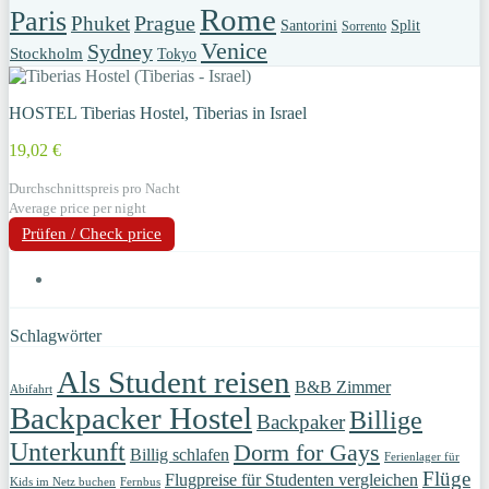
Rome
Paris
Prague
Phuket
Santorini
Split
Sorrento
Venice
Sydney
Stockholm
Tokyo
HOSTEL Tiberias Hostel, Tiberias in Israel
19,02 €
Durchschnittspreis pro Nacht
Average price per night
Prüfen / Check price
Schlagwörter
Als Student reisen
B&B Zimmer
Abifahrt
Backpacker Hostel
Billige
Backpaker
Unterkunft
Dorm for Gays
Billig schlafen
Ferienlager für
Flüge
Flugpreise für Studenten vergleichen
Kids im Netz buchen
Fernbus