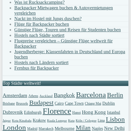
Was ist Rucksackcamping?
Backpacker Mietwagen buchen & Autovermietungen
vergleichen
Nackt im Hostel mit Jungs duschen?
Flüge für Backpacker buchen
Günstige Flüge, Touren und Reisen für Studenten buchen
Hostels nach Städte sortiert
Flugpreise vergleichen – Günstige Flüge weltweit für
Backpacker
Jugendherberge: Klassenfahrten in Deutschland und Europa
buchen
Hostels nach Ländern sortiert
Fernbus für Backpacker
Top Städte weltweit!
Barcelona
Berlin
Bangkok
Amsterdam
Athens
Auckland
Budapest
Dublin
Cairo
Cape Town
Brisbane
Brussels
Chiang Mai
Florence
Hong Kong
Dubrovnik
Edinburgh
Istanbul
Hanoi
Lisbon
Krakow
Lima
Jaipur
Kota Kinabalu
Kuala Lumpur
Kuta
Köln / Cologne
London
Milan
New Delhi
Melbourne
Naples
Madrid
Marrakech