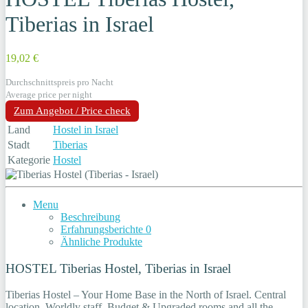
Tiberias in Israel
19,02 €
Durchschnittspreis pro Nacht
Average price per night
Zum Angebot / Price check
Land
Hostel in Israel
Stadt
Tiberias
Kategorie
Hostel
Menu
Beschreibung
Erfahrungsberichte
0
Ähnliche Produkte
HOSTEL Tiberias Hostel, Tiberias in Israel
Tiberias Hostel – Your Home Base in the North of Israel. Central
location, Worldly staff, Budget & Upgraded rooms and all the