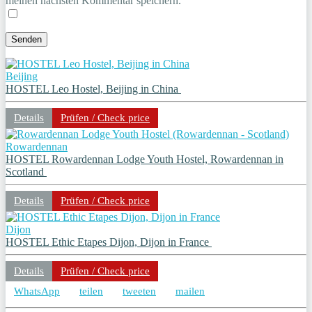
meinen nächsten Kommentar speichern.
Beijing
HOSTEL Leo Hostel, Beijing in China
Details
Prüfen / Check price
Rowardennan
HOSTEL Rowardennan Lodge Youth Hostel, Rowardennan in
Scotland
Details
Prüfen / Check price
Dijon
HOSTEL Ethic Etapes Dijon, Dijon in France
Details
Prüfen / Check price
WhatsApp
teilen
tweeten
mailen