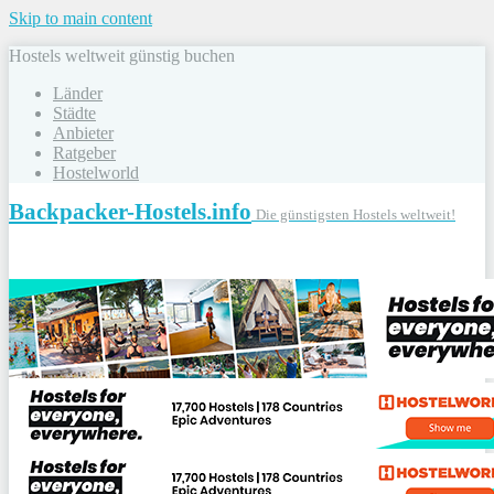
Skip to main content
Hostels weltweit günstig buchen
Länder
Städte
Anbieter
Ratgeber
Hostelworld
Backpacker-Hostels.info
Die günstigsten Hostels weltweit!