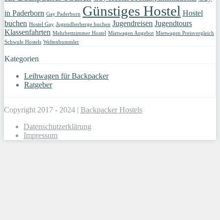
Günstiges Hostel
in Paderborn
Hostel
Gay Paderborn
buchen
Jugendreisen
Jugendtours
Hostel Gay
Jugendherberge buchen
Klassenfahrten
Mehrbettzimmer Hostel
Mietwagen Angebot
Mietwagen Preisvergleich
Schwule Hostels
Weltenbummler
Kategorien
Leihwagen für Backpacker
Ratgeber
Copyright 2017 - 2024 |
Backpacker Hostels
Datenschutzerklärung
Impressum