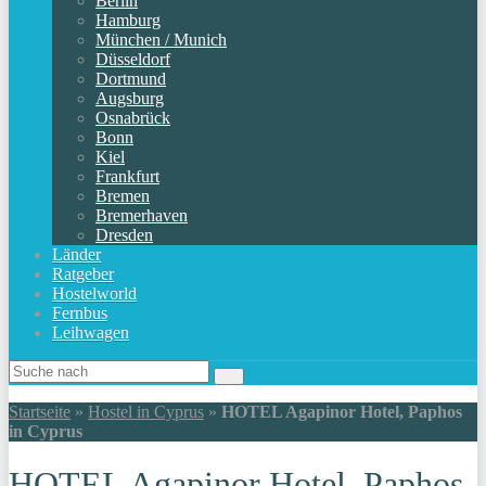
Berlin
Hamburg
München / Munich
Düsseldorf
Dortmund
Augsburg
Osnabrück
Bonn
Kiel
Frankfurt
Bremen
Bremerhaven
Dresden
Länder
Ratgeber
Hostelworld
Fernbus
Leihwagen
Startseite
»
Hostel in Cyprus
»
HOTEL Agapinor Hotel, Paphos
in Cyprus
HOTEL Agapinor Hotel, Paphos