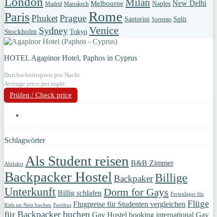
London
Milan
New Delhi
Melbourne
Naples
Madrid
Marrakech
Rome
Paris
Prague
Phuket
Santorini
Split
Sorrento
Venice
Sydney
Stockholm
Tokyo
HOTEL Agapinor Hotel, Paphos in Cyprus
Durchschnittspreis pro Nacht
Average price per night
Prüfen / Check price
Schlagwörter
Als Student reisen
B&B Zimmer
Abifahrt
Backpacker Hostel
Billige
Backpaker
Unterkunft
Dorm for Gays
Billig schlafen
Ferienlager für
Flüge
Flugpreise für Studenten vergleichen
Kids im Netz buchen
Fernbus
für Backpacker buchen
Gay Hostel booking international
Gay