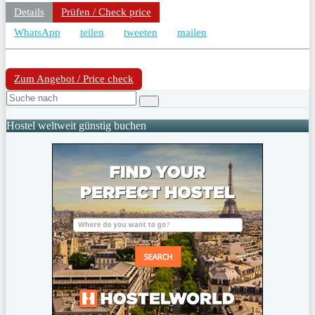
Details
Prüfen / Check price
WhatsApp
teilen
tweeten
mailen
Zum Angebot / Price check
Hostel weltweit günstig buchen