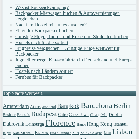
Was ist Rucksackcamping?
Backpacker Mietwagen buchen & Autovermietungen
vergleichen
Nackt im Hostel mit Jungs duschen?
Flüge für Backpacker buchen
Günstige Flüge, Touren und Reisen für Studenten buchen
Hostels nach Städte sortiert
Flugpreise vergleichen – Günstige Flüge weltweit für
Backpacker
Jugendherberge: Klassenfahrten in Deutschland und Europa
buchen
Hostels nach Ländern sortiert
Fernbus für Backpacker
Top Städte weltweit!
Barcelona
Berlin
Bangkok
Amsterdam
Athens
Auckland
Budapest
Dublin
Cairo
Cape Town
Brisbane
Brussels
Chiang Mai
Florence
Hong Kong
Dubrovnik
Edinburgh
Istanbul
Hanoi
Lisbon
Krakow
Lima
Jaipur
Kota Kinabalu
Kuala Lumpur
Kuta
Köln / Cologne