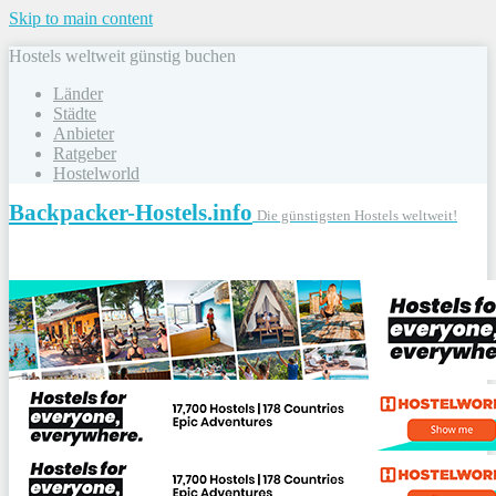
Skip to main content
Hostels weltweit günstig buchen
Länder
Städte
Anbieter
Ratgeber
Hostelworld
Backpacker-Hostels.info
Die günstigsten Hostels weltweit!