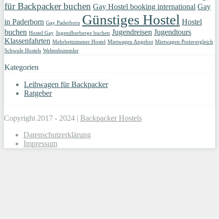
für Backpacker buchen
Gay Hostel booking international
Gay
Günstiges Hostel
in Paderborn
Hostel
Gay Paderborn
buchen
Jugendreisen
Jugendtours
Hostel Gay
Jugendherberge buchen
Klassenfahrten
Mehrbettzimmer Hostel
Mietwagen Angebot
Mietwagen Preisvergleich
Schwule Hostels
Weltenbummler
Kategorien
Leihwagen für Backpacker
Ratgeber
Copyright 2017 - 2024 |
Backpacker Hostels
Datenschutzerklärung
Impressum