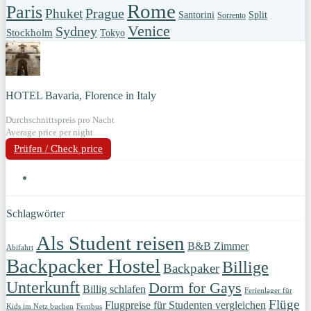
Rome
Paris
Prague
Phuket
Santorini
Split
Sorrento
Venice
Sydney
Stockholm
Tokyo
HOTEL Bavaria, Florence in Italy
Durchschnittspreis pro Nacht
Average price per night
Prüfen / Check price
Schlagwörter
Als Student reisen
B&B Zimmer
Abifahrt
Backpacker Hostel
Billige
Backpaker
Unterkunft
Dorm for Gays
Billig schlafen
Ferienlager für
Flüge
Flugpreise für Studenten vergleichen
Kids im Netz buchen
Fernbus