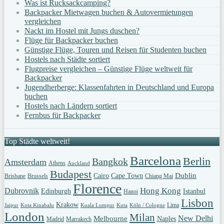
Was ist Rucksackcamping?
Backpacker Mietwagen buchen & Autovermietungen
vergleichen
Nackt im Hostel mit Jungs duschen?
Flüge für Backpacker buchen
Günstige Flüge, Touren und Reisen für Studenten buchen
Hostels nach Städte sortiert
Flugpreise vergleichen – Günstige Flüge weltweit für
Backpacker
Jugendherberge: Klassenfahrten in Deutschland und Europa
buchen
Hostels nach Ländern sortiert
Fernbus für Backpacker
Top Städte weltweit!
Barcelona
Berlin
Bangkok
Amsterdam
Athens
Auckland
Budapest
Dublin
Cairo
Cape Town
Brisbane
Brussels
Chiang Mai
Florence
Hong Kong
Dubrovnik
Edinburgh
Istanbul
Hanoi
Lisbon
Krakow
Lima
Jaipur
Kota Kinabalu
Kuala Lumpur
Kuta
Köln / Cologne
London
Milan
New Delhi
Melbourne
Naples
Madrid
Marrakech