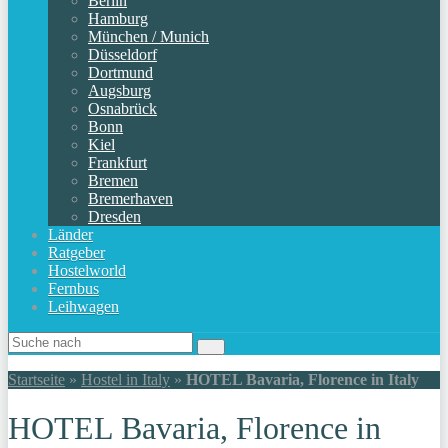
Berlin
Hamburg
München / Munich
Düsseldorf
Dortmund
Augsburg
Osnabrück
Bonn
Kiel
Frankfurt
Bremen
Bremerhaven
Dresden
Länder
Ratgeber
Hostelworld
Fernbus
Leihwagen
Startseite
»
Hostel in Italy
»
HOTEL Bavaria, Florence in Italy
HOTEL Bavaria, Florence in