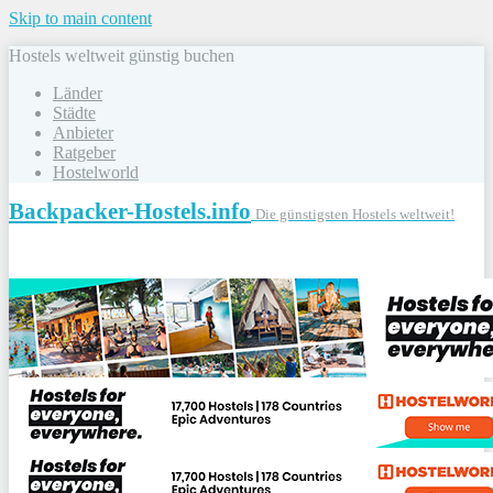
Skip to main content
Hostels weltweit günstig buchen
Länder
Städte
Anbieter
Ratgeber
Hostelworld
Backpacker-Hostels.info
Die günstigsten Hostels weltweit!