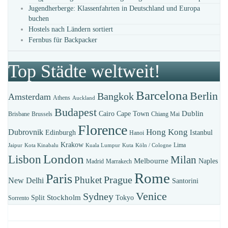
Jugendherberge: Klassenfahrten in Deutschland und Europa
buchen
Hostels nach Ländern sortiert
Fernbus für Backpacker
Top Städte weltweit!
Barcelona
Berlin
Bangkok
Amsterdam
Athens
Auckland
Budapest
Dublin
Cairo
Cape Town
Brisbane
Brussels
Chiang Mai
Florence
Hong Kong
Dubrovnik
Edinburgh
Istanbul
Hanoi
Krakow
Lima
Jaipur
Kota Kinabalu
Kuala Lumpur
Kuta
Köln / Cologne
London
Lisbon
Milan
Melbourne
Naples
Madrid
Marrakech
Rome
Paris
Prague
Phuket
New Delhi
Santorini
Venice
Sydney
Stockholm
Split
Tokyo
Sorrento