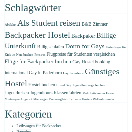
Schlagwörter
Als Student reisen
B&B Zimmer
Abifahrt
Backpacker Hostel
Billige
Backpaker
Unterkunft
Dorm for Gays
Billig schlafen
Ferienlager für
Flugpreise für Studenten vergleichen
Kids im Netz buchen
Fernbus
Flüge für Backpacker buchen
Gay Hostel booking
Günstiges
international
Gay in Paderborn
Gay Paderborn
Hostel
Hostel buchen
Hostel Gay
Jugendherberge buchen
Jugendreisen
Jugendtours
Klassenfahrten
Mehrbettzimmer Hostel
Mietwagen Angebot
Mietwagen Preisvergleich
Schwule Hostels
Weltenbummler
Kategorien
Leihwagen für Backpacker
Ratgeber