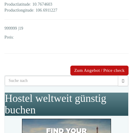
Productlatitude: 10.7674603
Productlongitude: 106.6911227
999999 |19
Preis:
Zum Angebot / Price check
Hostel weltweit günstig
buchen