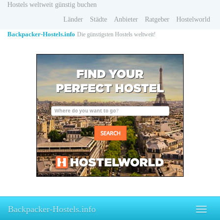
Skip
Hostels weltweit günstig buchen
to
Länder
Städte
Anbieter
Ratgeber
Hostelworld
main
content
Backpacker-Hostels.info
Die günstigsten Hostels weltweit!
Backpacker-Hostels.info
Toggle
naviga