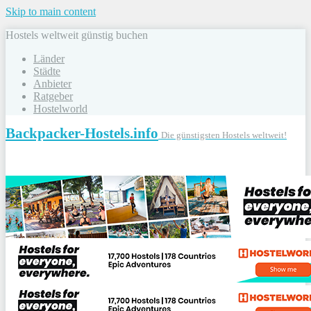
Skip to main content
Hostels weltweit günstig buchen
Länder
Städte
Anbieter
Ratgeber
Hostelworld
Backpacker-Hostels.info
Die günstigsten Hostels weltweit!