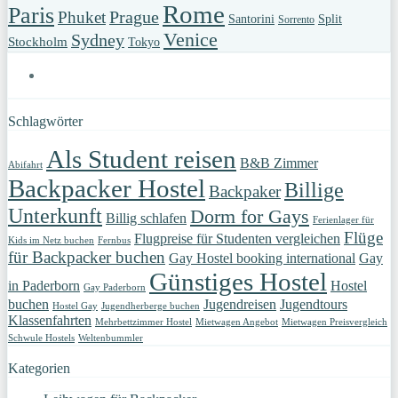
Rome
Paris
Prague
Phuket
Santorini
Split
Sorrento
Venice
Sydney
Stockholm
Tokyo
Schlagwörter
Als Student reisen
B&B Zimmer
Abifahrt
Backpacker Hostel
Billige
Backpaker
Unterkunft
Dorm for Gays
Billig schlafen
Ferienlager für
Flüge
Flugpreise für Studenten vergleichen
Kids im Netz buchen
Fernbus
für Backpacker buchen
Gay Hostel booking international
Gay
Günstiges Hostel
in Paderborn
Hostel
Gay Paderborn
buchen
Jugendreisen
Jugendtours
Hostel Gay
Jugendherberge buchen
Klassenfahrten
Mehrbettzimmer Hostel
Mietwagen Angebot
Mietwagen Preisvergleich
Schwule Hostels
Weltenbummler
Kategorien