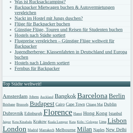
Was ist Rucksackcamping?
Backpacker Mietwagen buchen & Autovermietungen
vergleichen
Nackt im Hostel mit Jungs duschen?
Flüge für Backpacker buchen
Günstige Flüge, Touren und Reisen für Studenten buchen
Hostels nach Städte sortiert
Flugpreise vergleichen – Günstige Flüge weltweit für
Backpacker
Jugendherberge: Klassenfahrten in Deutschland und Europa
buchen
Hostels nach Ländern sortiert
Fernbus für Backpacker
Top Städte weltweit!
Barcelona
Berlin
Bangkok
Amsterdam
Athens
Auckland
Budapest
Dublin
Cairo
Cape Town
Brisbane
Brussels
Chiang Mai
Florence
Hong Kong
Dubrovnik
Edinburgh
Istanbul
Hanoi
Lisbon
Krakow
Lima
Jaipur
Kota Kinabalu
Kuala Lumpur
Kuta
Köln / Cologne
London
Milan
New Delhi
Melbourne
Naples
Madrid
Marrakech