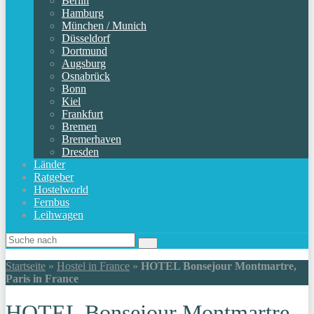
Berlin
Hamburg
München / Munich
Düsseldorf
Dortmund
Augsburg
Osnabrück
Bonn
Kiel
Frankfurt
Bremen
Bremerhaven
Dresden
Länder
Ratgeber
Hostelworld
Fernbus
Leihwagen
Startseite
»
Hostel in France
»
HOTEL Bonsejour Montmartre,
Paris in France
HOTEL Bonsejour Montmartre,