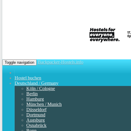
Backpacker-Hostels.info
Toggle navigation
Hostel buchen
Deutschland / Germany
Köln / Cologne
Berlin
Hamburg
München / Munich
Düsseldorf
Dortmund
Augsburg
Osnabrück
Bonn