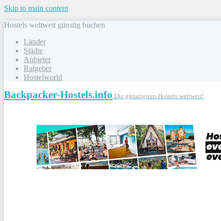
Skip to main content
Hostels weltweit günstig buchen
Länder
Städte
Anbieter
Ratgeber
Hostelworld
Backpacker-Hostels.info
Die günstigsten Hostels weltweit!