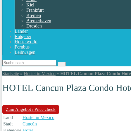
Kiel
Frankfurt
Bremen
Bremerhaven
Dresden
Länder
Ratgeber
Hostelworld
Fernbus
Leihwagen
Startseite
»
Hostel in Mexico
»
HOTEL Cancun Plaza Condo Hotel
HOTEL Cancun Plaza Condo Hote
Zum Angebot / Price check
Land
Hostel in Mexico
Stadt
Cancún
Kategorie
Hotel