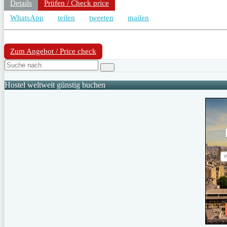
Details
Prüfen / Check price
WhatsApp
teilen
tweeten
mailen
Zum Angebot / Price check
Hostel weltweit günstig buchen