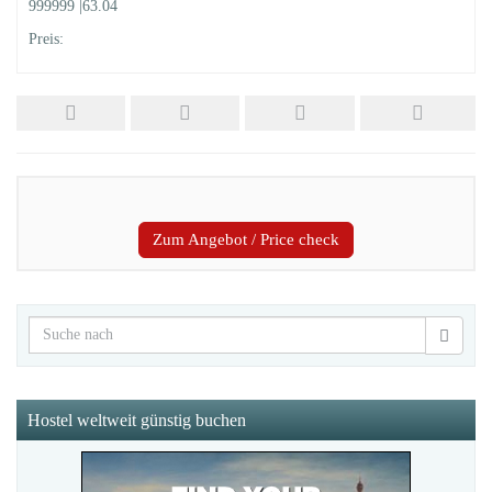
999999 |63.04
Preis:
Zum Angebot / Price check
Hostel weltweit günstig buchen