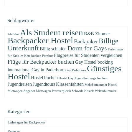
Schlagwörter
Als Student reisen
B&B Zimmer
Abifahrt
Backpacker Hostel
Billige
Backpaker
Unterkunft
Dorm for Gays
Billig schlafen
Ferienlager
Flugpreise für Studenten vergleichen
für Kids im Netz buchen
Fernbus
Flüge für Backpacker buchen
Gay Hostel booking
Günstiges
international
Gay in Paderborn
Gay Paderborn
Hostel
Hostel buchen
Hostel Gay
Jugendherberge buchen
Jugendreisen
Jugendtours
Klassenfahrten
Mehrbettzimmer Hostel
Mietwagen Angebot
Mietwagen Preisvergleich
Schwule Hostels
Weltenbummler
Kategorien
Leihwagen für Backpacker
Ratgeber