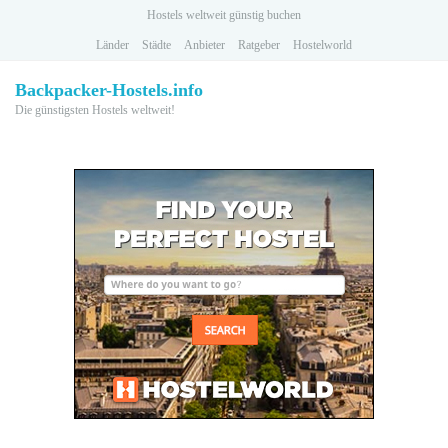
Skip
Hostels weltweit günstig buchen
to
Länder
Städte
Anbieter
Ratgeber
Hostelworld
main
content
Backpacker-Hostels.info
Die günstigsten Hostels weltweit!