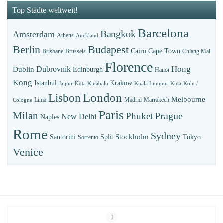
Top Städte weltweit!
Barcelona
Bangkok
Amsterdam
Athens
Auckland
Budapest
Berlin
Cairo
Cape Town
Brisbane
Brussels
Chiang Mai
Florence
Hong
Dubrovnik
Dublin
Edinburgh
Hanoi
Kong
Istanbul
Krakow
Jaipur
Kota Kinabalu
Kuala Lumpur
Kuta
Köln /
London
Lisbon
Melbourne
Lima
Madrid
Marrakech
Cologne
Paris
Milan
Prague
Phuket
New Delhi
Naples
Rome
Sydney
Stockholm
Santorini
Split
Tokyo
Sorrento
Venice