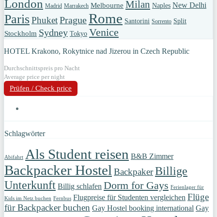
London
Milan
New Delhi
Melbourne
Naples
Madrid
Marrakech
Rome
Paris
Prague
Phuket
Santorini
Split
Sorrento
Venice
Sydney
Stockholm
Tokyo
HOTEL Krakono, Rokytnice nad Jizerou in Czech Republic
Durchschnittspreis pro Nacht
Average price per night
Prüfen / Check price
Schlagwörter
Als Student reisen
B&B Zimmer
Abifahrt
Backpacker Hostel
Billige
Backpaker
Unterkunft
Dorm for Gays
Billig schlafen
Ferienlager für
Flüge
Flugpreise für Studenten vergleichen
Kids im Netz buchen
Fernbus
für Backpacker buchen
Gay Hostel booking international
Gay