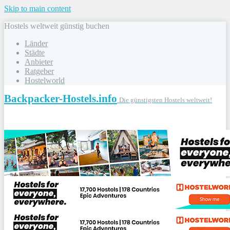
Skip to main content
Hostels weltweit günstig buchen
Länder
Städte
Anbieter
Ratgeber
Hostelworld
Backpacker-Hostels.info
Die günstigsten Hostels weltweit!