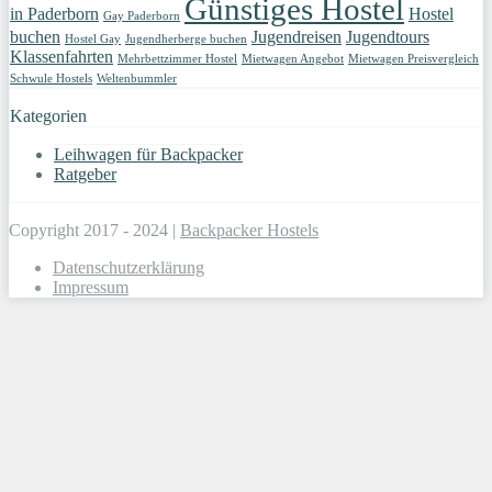
Günstiges Hostel
in Paderborn
Hostel
Gay Paderborn
buchen
Jugendreisen
Jugendtours
Hostel Gay
Jugendherberge buchen
Klassenfahrten
Mehrbettzimmer Hostel
Mietwagen Angebot
Mietwagen Preisvergleich
Schwule Hostels
Weltenbummler
Kategorien
Leihwagen für Backpacker
Ratgeber
Copyright 2017 - 2024 |
Backpacker Hostels
Datenschutzerklärung
Impressum