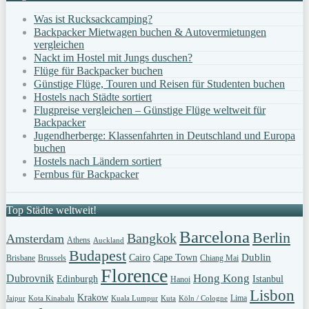
Was ist Rucksackcamping?
Backpacker Mietwagen buchen & Autovermietungen
vergleichen
Nackt im Hostel mit Jungs duschen?
Flüge für Backpacker buchen
Günstige Flüge, Touren und Reisen für Studenten buchen
Hostels nach Städte sortiert
Flugpreise vergleichen – Günstige Flüge weltweit für
Backpacker
Jugendherberge: Klassenfahrten in Deutschland und Europa
buchen
Hostels nach Ländern sortiert
Fernbus für Backpacker
Top Städte weltweit!
Barcelona
Berlin
Bangkok
Amsterdam
Athens
Auckland
Budapest
Dublin
Cairo
Cape Town
Brisbane
Brussels
Chiang Mai
Florence
Hong Kong
Dubrovnik
Edinburgh
Istanbul
Hanoi
Lisbon
Krakow
Lima
Jaipur
Kota Kinabalu
Kuala Lumpur
Kuta
Köln / Cologne