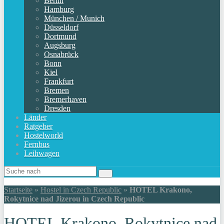
Berlin
Hamburg
München / Munich
Düsseldorf
Dortmund
Augsburg
Osnabrück
Bonn
Kiel
Frankfurt
Bremen
Bremerhaven
Dresden
Länder
Ratgeber
Hostelworld
Fernbus
Leihwagen
Startseite
»
Hostel in Czech Republic
»
HOTEL Krakono,
Rokytnice nad Jizerou in Czech Republic
HOTEL Krakono, Rokytnice nad