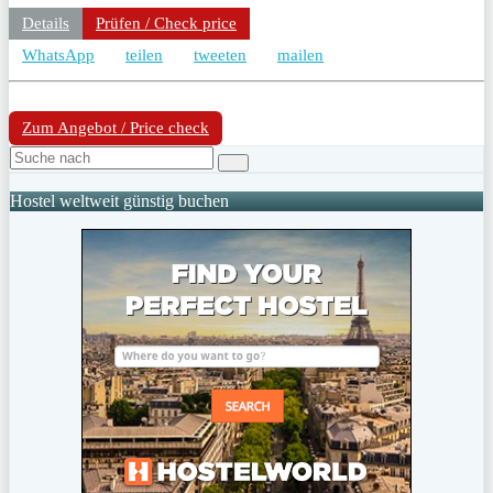
Details
Prüfen / Check price
WhatsApp
teilen
tweeten
mailen
Zum Angebot / Price check
Hostel weltweit günstig buchen