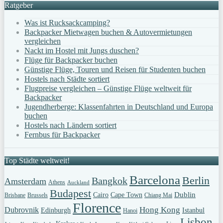
Ratgeber
Was ist Rucksackcamping?
Backpacker Mietwagen buchen & Autovermietungen
vergleichen
Nackt im Hostel mit Jungs duschen?
Flüge für Backpacker buchen
Günstige Flüge, Touren und Reisen für Studenten buchen
Hostels nach Städte sortiert
Flugpreise vergleichen – Günstige Flüge weltweit für
Backpacker
Jugendherberge: Klassenfahrten in Deutschland und Europa
buchen
Hostels nach Ländern sortiert
Fernbus für Backpacker
Top Städte weltweit!
Barcelona
Berlin
Bangkok
Amsterdam
Athens
Auckland
Budapest
Dublin
Cairo
Cape Town
Brisbane
Brussels
Chiang Mai
Florence
Hong Kong
Dubrovnik
Edinburgh
Istanbul
Hanoi
Lisbon