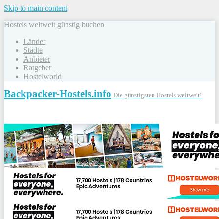
Skip to main content
Hostels weltweit günstig buchen
Länder
Städte
Anbieter
Ratgeber
Hostelworld
Backpacker-Hostels.info
Die günstigsten Hostels weltweit!