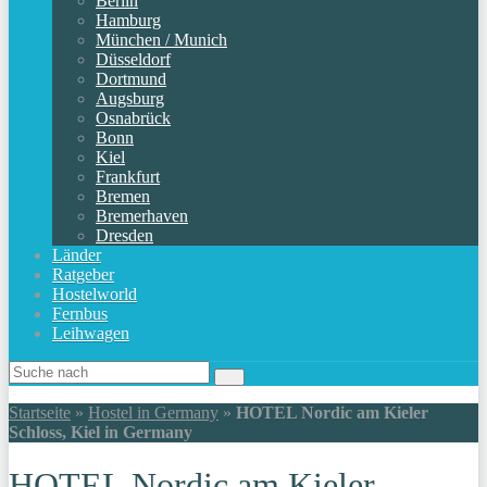
Berlin
Hamburg
München / Munich
Düsseldorf
Dortmund
Augsburg
Osnabrück
Bonn
Kiel
Frankfurt
Bremen
Bremerhaven
Dresden
Länder
Ratgeber
Hostelworld
Fernbus
Leihwagen
Startseite
»
Hostel in Germany
»
HOTEL Nordic am Kieler
Schloss, Kiel in Germany
HOTEL Nordic am Kieler