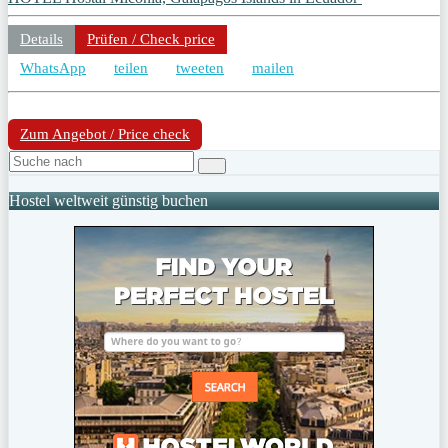
Details
Prüfen / Check price
WhatsApp
teilen
tweeten
mailen
Zum Angebot / Price check
Hostel weltweit günstig buchen