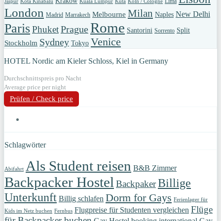
Krakow
Lima
Jaipur
Kota Kinabalu
Kuala Lumpur
Kuta
Köln / Cologne
London
Milan
New Delhi
Melbourne
Naples
Madrid
Marrakech
Rome
Paris
Prague
Phuket
Santorini
Split
Sorrento
Venice
Sydney
Stockholm
Tokyo
HOTEL Nordic am Kieler Schloss, Kiel in Germany
Durchschnittspreis pro Nacht
Average price per night
Prüfen / Check price
Schlagwörter
Als Student reisen
B&B Zimmer
Abifahrt
Backpacker Hostel
Billige
Backpaker
Unterkunft
Dorm for Gays
Billig schlafen
Ferienlager für
Flüge
Flugpreise für Studenten vergleichen
Kids im Netz buchen
Fernbus
für Backpacker buchen
Gay Hostel booking international
Gay