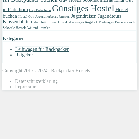
Günstiges Hostel
in Paderborn
Hostel
Gay Paderborn
buchen
Jugendreisen
Jugendtours
Hostel Gay
Jugendherberge buchen
Klassenfahrten
Mehrbettzimmer Hostel
Mietwagen Angebot
Mietwagen Preisvergleich
Schwule Hostels
Weltenbummler
Kategorien
Leihwagen für Backpacker
Ratgeber
Copyright 2017 - 2024 |
Backpacker Hostels
Datenschutzerklärung
Impressum