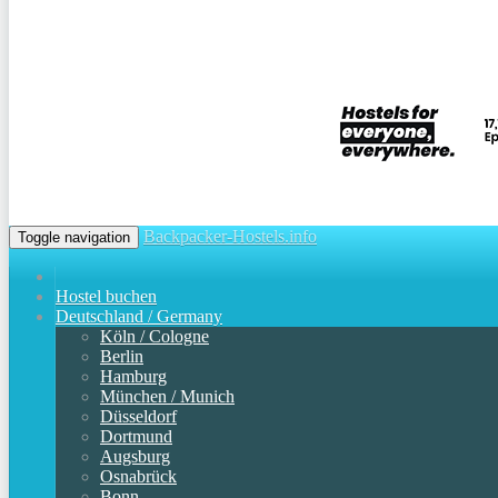
Backpacker-Hostels.info
Toggle navigation
Hostel buchen
Deutschland / Germany
Köln / Cologne
Berlin
Hamburg
München / Munich
Düsseldorf
Dortmund
Augsburg
Osnabrück
Bonn