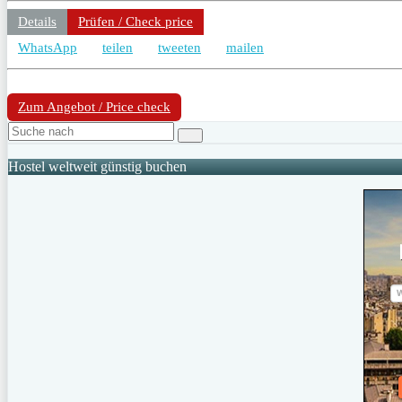
Details
Prüfen / Check price
WhatsApp
teilen
tweeten
mailen
Zum Angebot / Price check
Hostel weltweit günstig buchen