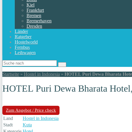
Kiel
Frankfurt
Bremen
Bremerhaven
Dresden
Länder
Ratgeber
Hostelworld
Fernbus
Leihwagen
Startseite
»
Hostel in Indonesia
»
HOTEL Puri Dewa Bharata Hotel,
HOTEL Puri Dewa Bharata Hotel, 
Zum Angebot / Price check
Land
Hostel in Indonesia
Stadt
Kuta
Kategorie
Hotel