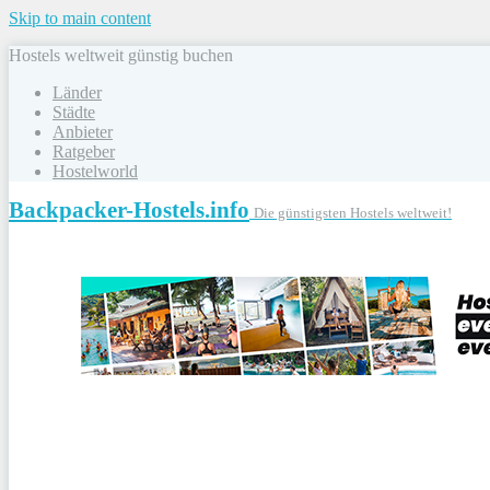
Skip to main content
Hostels weltweit günstig buchen
Länder
Städte
Anbieter
Ratgeber
Hostelworld
Backpacker-Hostels.info
Die günstigsten Hostels weltweit!