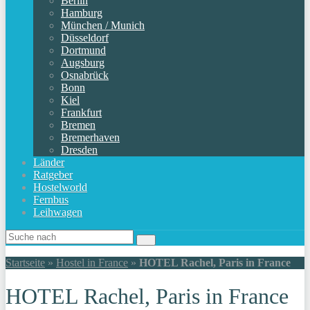
Berlin
Hamburg
München / Munich
Düsseldorf
Dortmund
Augsburg
Osnabrück
Bonn
Kiel
Frankfurt
Bremen
Bremerhaven
Dresden
Länder
Ratgeber
Hostelworld
Fernbus
Leihwagen
Startseite
»
Hostel in France
»
HOTEL Rachel, Paris in France
HOTEL Rachel, Paris in France