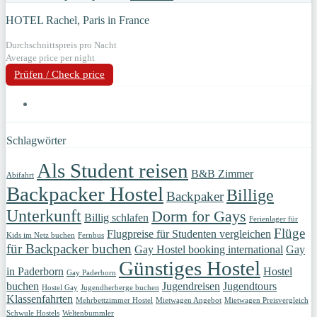
HOTEL Rachel, Paris in France
Durchschnittspreis pro Nacht
Average price per night
Prüfen / Check price
Schlagwörter
Als Student reisen
B&B Zimmer
Abifahrt
Backpacker Hostel
Billige
Backpaker
Unterkunft
Dorm for Gays
Billig schlafen
Ferienlager für
Flüge
Flugpreise für Studenten vergleichen
Kids im Netz buchen
Fernbus
für Backpacker buchen
Gay Hostel booking international
Gay
Günstiges Hostel
in Paderborn
Hostel
Gay Paderborn
buchen
Jugendreisen
Jugendtours
Hostel Gay
Jugendherberge buchen
Klassenfahrten
Mehrbettzimmer Hostel
Mietwagen Angebot
Mietwagen Preisvergleich
Schwule Hostels
Weltenbummler