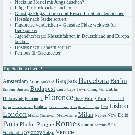
Nackt im Hostel mit Jungs duschen?
Flüge für Backpacker buchen
Günstige Flüge, Touren und Reisen für Studenten buchen
Hostels nach Städte sortiert
Flugpreise vergleichen – Günstige Flüge weltweit für
Backpacker
Jugendherberge: Klassenfahrten in Deutschland und Europa
buchen
Hostels nach Ländern sortiert
Fernbus für Backpacker
Top Städte weltweit!
Barcelona
Berlin
Bangkok
Amsterdam
Athens
Auckland
Budapest
Dublin
Cairo
Cape Town
Brisbane
Brussels
Chiang Mai
Florence
Hong Kong
Dubrovnik
Edinburgh
Istanbul
Hanoi
Lisbon
Krakow
Lima
Jaipur
Kota Kinabalu
Kuala Lumpur
Kuta
Köln / Cologne
London
Milan
New Delhi
Melbourne
Naples
Madrid
Marrakech
Rome
Paris
Prague
Phuket
Santorini
Split
Sorrento
Venice
Sydney
Stockholm
Tokyo