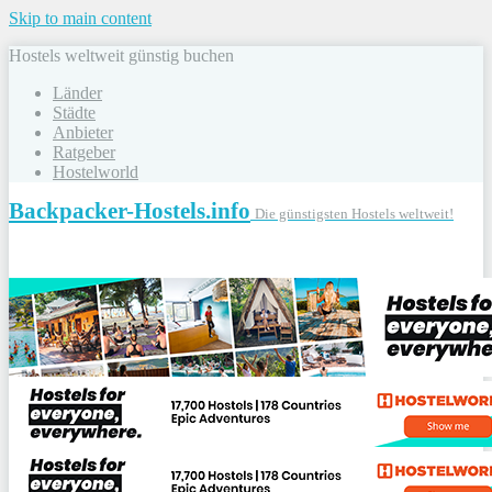
Skip to main content
Hostels weltweit günstig buchen
Länder
Städte
Anbieter
Ratgeber
Hostelworld
Backpacker-Hostels.info
Die günstigsten Hostels weltweit!