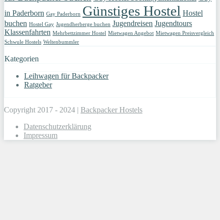
Günstiges Hostel
in Paderborn
Hostel
Gay Paderborn
buchen
Jugendreisen
Jugendtours
Hostel Gay
Jugendherberge buchen
Klassenfahrten
Mehrbettzimmer Hostel
Mietwagen Angebot
Mietwagen Preisvergleich
Schwule Hostels
Weltenbummler
Kategorien
Leihwagen für Backpacker
Ratgeber
Copyright 2017 - 2024 |
Backpacker Hostels
Datenschutzerklärung
Impressum