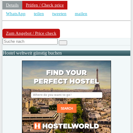
Details
Prüfen / Check price
WhatsApp
teilen
tweeten
mailen
Zum Angebot / Price check
Hostel weltweit günstig buchen