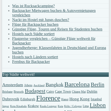
Was ist Rucksackcamping?
Backpacker Mietwagen buchen & Autovermietungen
vergleichen
Nackt im Hostel mit Jungs duschen?
Flüge für Backpacker buchen
Günstige Flüge, Touren und Reisen für Studenten buchen
Hostels nach Städte sortiert
Flugpreise vergleichen – Günstige Flüge weltweit für
Backpacker
Jugendherberge: Klassenfahrten in Deutschland und Europa
buchen
Hostels nach Ländern sortiert
Fernbus für Backpacker
Top Städte weltweit!
Barcelona
Berlin
Bangkok
Amsterdam
Athens
Auckland
Budapest
Dublin
Cairo
Cape Town
Brisbane
Brussels
Chiang Mai
Florence
Hong Kong
Dubrovnik
Edinburgh
Istanbul
Hanoi
Lisbon
Krakow
Lima
Jaipur
Kota Kinabalu
Kuala Lumpur
Kuta
Köln / Cologne