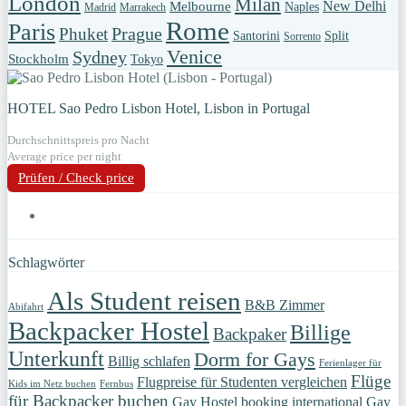
London
Milan
New Delhi
Melbourne
Naples
Madrid
Marrakech
Rome
Paris
Prague
Phuket
Santorini
Split
Sorrento
Venice
Sydney
Stockholm
Tokyo
HOTEL Sao Pedro Lisbon Hotel, Lisbon in Portugal
Durchschnittspreis pro Nacht
Average price per night
Prüfen / Check price
Schlagwörter
Als Student reisen
B&B Zimmer
Abifahrt
Backpacker Hostel
Billige
Backpaker
Unterkunft
Dorm for Gays
Billig schlafen
Ferienlager für
Flüge
Flugpreise für Studenten vergleichen
Kids im Netz buchen
Fernbus
für Backpacker buchen
Gay Hostel booking international
Gay