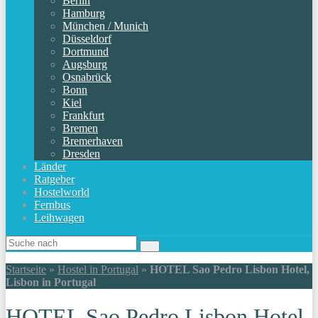
Berlin
Hamburg
München / Munich
Düsseldorf
Dortmund
Augsburg
Osnabrück
Bonn
Kiel
Frankfurt
Bremen
Bremerhaven
Dresden
Länder
Ratgeber
Hostelworld
Fernbus
Leihwagen
Startseite
»
Hostel in Portugal
»
HOTEL Sao Pedro Lisbon Hotel,
Lisbon in Portugal
HOTEL Sao Pedro Lisbon Hotel,