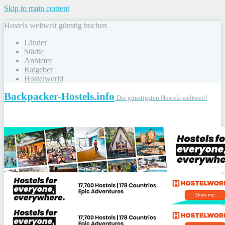
Skip to main content
Hostels weltweit günstig buchen
Länder
Städte
Anbieter
Ratgeber
Hostelworld
Backpacker-Hostels.info
Die günstigsten Hostels weltweit!