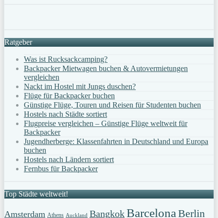
Ratgeber
Was ist Rucksackcamping?
Backpacker Mietwagen buchen & Autovermietungen
vergleichen
Nackt im Hostel mit Jungs duschen?
Flüge für Backpacker buchen
Günstige Flüge, Touren und Reisen für Studenten buchen
Hostels nach Städte sortiert
Flugpreise vergleichen – Günstige Flüge weltweit für
Backpacker
Jugendherberge: Klassenfahrten in Deutschland und Europa
buchen
Hostels nach Ländern sortiert
Fernbus für Backpacker
Top Städte weltweit!
Barcelona
Berlin
Bangkok
Amsterdam
Athens
Auckland