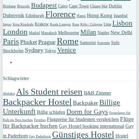
Budapest
Dublin
Cairo
Cape Town
Brisbane
Brussels
Chiang Mai
Florence
Hong Kong
Dubrovnik
Edinburgh
Istanbul
Hanoi
Lisbon
Krakow
Lima
Jaipur
Kota Kinabalu
Kuala Lumpur
Kuta
Köln / Cologne
London
Milan
New Delhi
Melbourne
Naples
Madrid
Marrakech
Rome
Paris
Prague
Phuket
Santorini
Split
Sorrento
Venice
Sydney
Stockholm
Tokyo
Schlagwörter
Als Student reisen
B&B Zimmer
Abifahrt
Backpacker Hostel
Billige
Backpaker
Unterkunft
Dorm for Gays
Billig schlafen
Ferienlager für
Flüge
Flugpreise für Studenten vergleichen
Kids im Netz buchen
Fernbus
für Backpacker buchen
Gay Hostel booking international
Gay
Günstiges Hostel
in Paderborn
Hostel
Gay Paderborn