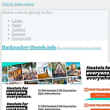
Skip to main content
Hostels weltweit günstig buchen
Länder
Städte
Anbieter
Ratgeber
Hostelworld
Backpacker-Hostels.info
Die günstigsten Hostels weltweit!