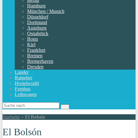
Berlin
Hamburg
München / Munich
Düsseldorf
Dortmund
Augsburg
Osnabrück
Bonn
Kiel
Frankfurt
Bremen
Bremerhaven
Dresden
Länder
Ratgeber
Hostelworld
Fernbus
Leihwagen
Startseite
»
El Bolsón
El Bolsón