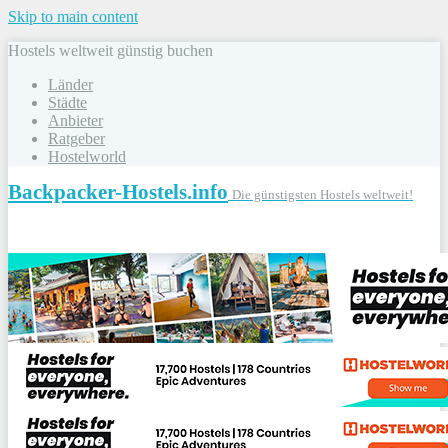
Skip to main content
Hostels weltweit günstig buchen
Länder
Städte
Anbieter
Ratgeber
Hostelworld
Backpacker-Hostels.info
Die günstigsten Hostels weltweit!