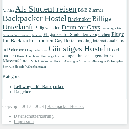
Als Student reisen
B&B Zimmer
Abifahrt
Backpacker Hostel
Billige
Backpaker
Unterkunft
Dorm for Gays
Billig schlafen
Ferienlager für
Flüge
Flugpreise für Studenten vergleichen
Kids im Netz buchen
Fernbus
für Backpacker buchen
Gay Hostel booking international
Gay
Günstiges Hostel
in Paderborn
Hostel
Gay Paderborn
buchen
Jugendreisen
Jugendtours
Hostel Gay
Jugendherberge buchen
Klassenfahrten
Mehrbettzimmer Hostel
Mietwagen Angebot
Mietwagen Preisvergleich
Schwule Hostels
Weltenbummler
Kategorien
Leihwagen für Backpacker
Ratgeber
Copyright 2017 - 2024 |
Backpacker Hostels
Datenschutzerklärung
Impressum