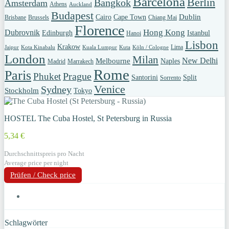
Barcelona
Berlin
Bangkok
Amsterdam
Athens
Auckland
Budapest
Dublin
Cairo
Cape Town
Brisbane
Brussels
Chiang Mai
Florence
Hong Kong
Dubrovnik
Edinburgh
Istanbul
Hanoi
Lisbon
Krakow
Lima
Jaipur
Kota Kinabalu
Kuala Lumpur
Kuta
Köln / Cologne
London
Milan
New Delhi
Melbourne
Naples
Madrid
Marrakech
Rome
Paris
Prague
Phuket
Santorini
Split
Sorrento
Venice
Sydney
Stockholm
Tokyo
HOSTEL The Cuba Hostel, St Petersburg in Russia
5,34 €
Durchschnittspreis pro Nacht
Average price per night
Prüfen / Check price
Schlagwörter