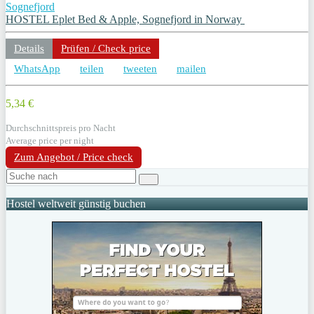
Sognefjord
HOSTEL Eplet Bed & Apple, Sognefjord in Norway
Details
Prüfen / Check price
WhatsApp
teilen
tweeten
mailen
5,34 €
Durchschnittspreis pro Nacht
Average price per night
Zum Angebot / Price check
Hostel weltweit günstig buchen