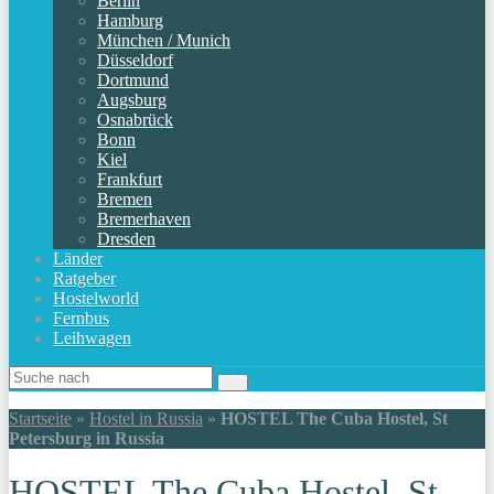
Berlin
Hamburg
München / Munich
Düsseldorf
Dortmund
Augsburg
Osnabrück
Bonn
Kiel
Frankfurt
Bremen
Bremerhaven
Dresden
Länder
Ratgeber
Hostelworld
Fernbus
Leihwagen
Startseite
»
Hostel in Russia
»
HOSTEL The Cuba Hostel, St
Petersburg in Russia
HOSTEL The Cuba Hostel, St