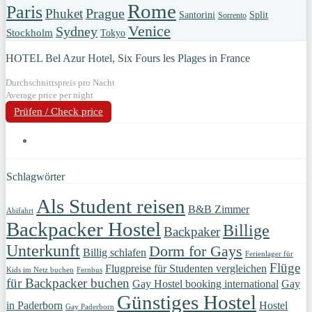
Rome
Paris
Prague
Phuket
Santorini
Split
Sorrento
Venice
Sydney
Stockholm
Tokyo
HOTEL Bel Azur Hotel, Six Fours les Plages in France
Durchschnittspreis pro Nacht
Average price per night
Prüfen / Check price
Schlagwörter
Als Student reisen
B&B Zimmer
Abifahrt
Backpacker Hostel
Billige
Backpaker
Unterkunft
Dorm for Gays
Billig schlafen
Ferienlager für
Flüge
Flugpreise für Studenten vergleichen
Kids im Netz buchen
Fernbus
für Backpacker buchen
Gay Hostel booking international
Gay
Günstiges Hostel
in Paderborn
Hostel
Gay Paderborn