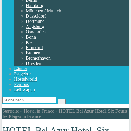
Berlin
Hamburg
München / Munich
Düsseldorf
Dortmund
Augsburg
Osnabrück
Bonn
Kiel
Frankfurt
Bremen
Bremerhaven
Dresden
Länder
Ratgeber
Hostelworld
Fernbus
Leihwagen
Startseite
»
Hostel in France
»
HOTEL Bel Azur Hotel, Six Fours
les Plages in France
HOTEL Bel Azur Hotel, Six