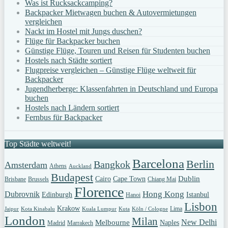
Was ist Rucksackcamping?
Backpacker Mietwagen buchen & Autovermietungen
vergleichen
Nackt im Hostel mit Jungs duschen?
Flüge für Backpacker buchen
Günstige Flüge, Touren und Reisen für Studenten buchen
Hostels nach Städte sortiert
Flugpreise vergleichen – Günstige Flüge weltweit für
Backpacker
Jugendherberge: Klassenfahrten in Deutschland und Europa
buchen
Hostels nach Ländern sortiert
Fernbus für Backpacker
Top Städte weltweit!
Barcelona
Berlin
Bangkok
Amsterdam
Athens
Auckland
Budapest
Dublin
Cairo
Cape Town
Brisbane
Brussels
Chiang Mai
Florence
Hong Kong
Dubrovnik
Edinburgh
Istanbul
Hanoi
Lisbon
Krakow
Lima
Jaipur
Kota Kinabalu
Kuala Lumpur
Kuta
Köln / Cologne
London
Milan
New Delhi
Melbourne
Naples
Madrid
Marrakech