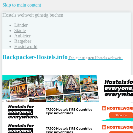
Skip to main content
Hostels weltweit günstig buchen
Länder
Städte
Anbieter
Ratgeber
Hostelworld
Backpacker-Hostels.info
Die günstigsten Hostels weltweit!