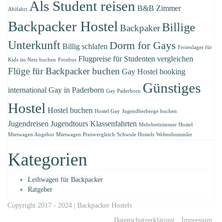
Als Student reisen
B&B Zimmer
Abifahrt
Backpacker Hostel
Billige
Backpaker
Unterkunft
Dorm for Gays
Billig schlafen
Ferienlager für
Flugpreise für Studenten vergleichen
Kids im Netz buchen
Fernbus
Flüge für Backpacker buchen
Gay Hostel booking
Günstiges
international
Gay in Paderborn
Gay Paderborn
Hostel
Hostel buchen
Hostel Gay
Jugendherberge buchen
Jugendreisen
Jugendtours
Klassenfahrten
Mehrbettzimmer Hostel
Mietwagen Angebot
Mietwagen Preisvergleich
Schwule Hostels
Weltenbummler
Kategorien
Leihwagen für Backpacker
Ratgeber
Copyright 2017 - 2024 |
Backpacker Hostels
Datenschutzerklärung
Impressum