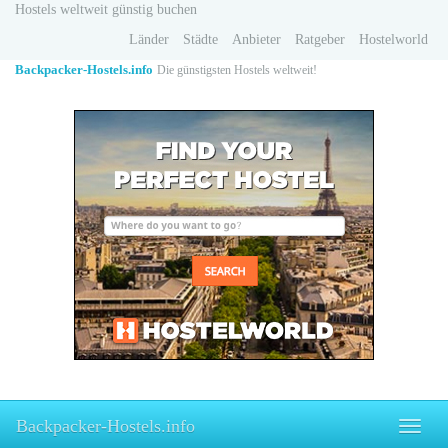
Skip
Hostels weltweit günstig buchen
to
Länder
Städte
Anbieter
Ratgeber
Hostelworld
main
content
Backpacker-Hostels.info
Die günstigsten Hostels weltweit!
Backpacker-Hostels.info
Toggle
naviga