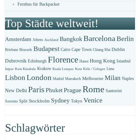
Fernbus für Backpacker
Top Städte weltweit!
Barcelona
Berlin
Bangkok
Amsterdam
Athens
Auckland
Budapest
Dublin
Cairo
Cape Town
Brisbane
Brussels
Chiang Mai
Florence
Hong Kong
Dubrovnik
Edinburgh
Istanbul
Hanoi
Krakow
Lima
Jaipur
Kota Kinabalu
Kuala Lumpur
Kuta
Köln / Cologne
London
Lisbon
Milan
Melbourne
Naples
Madrid
Marrakech
Rome
Paris
Prague
Phuket
New Delhi
Santorini
Venice
Sydney
Stockholm
Split
Tokyo
Sorrento
Schlagwörter